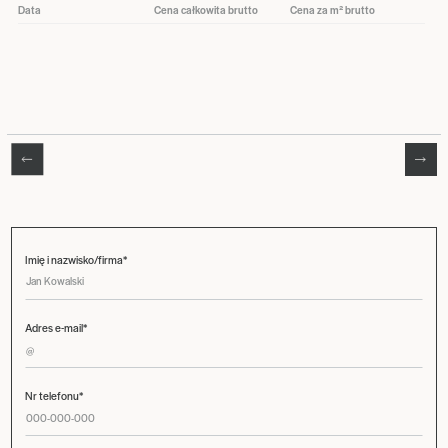
Data
Cena całkowita brutto
Cena za m² brutto
Imię i nazwisko/firma*
Adres e-mail*
Nr telefonu*