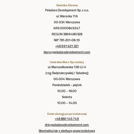
Siedziba Główna
Pekabex Development Sp. z o.o.
ul. Warecka 11A
00-034 Warszawa
KRS 0000849247
REGON 3866480328
NIP 781-201-08-19
+48 691 621 321
biuro@pekabexdevelopment.com
Centralne Biuro Sprzedaży
ul. Marszałkowska 136 LU 4
(róg Świętokrzyskiej / Szkolnej)
00-004 Warszawa
Poniedziałek – piątek
10.00 – 18.00
Sobota
10.00 – 14.00
Dział obsługi posprzedażowej
+48 880 145 749
drk@pekabexdevelopment.com
Skontaktuj się z obsługą posprzedażową