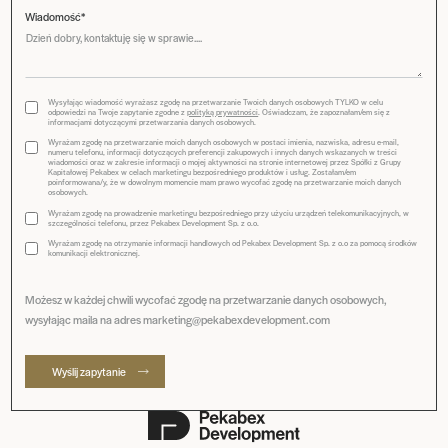
Wiadomość*
Wysyłając wiadomość wyrażasz zgodę na przetwarzanie Twoich danych osobowych TYLKO w celu
odpowiedzi na Twoje zapytanie zgodne z
polityką prywatności
. Oświadczam, że zapoznałam/em się z
informacjami dotyczącymi przetwarzania danych osobowych.
Wyrażam zgodę na przetwarzanie moich danych osobowych w postaci imienia, nazwiska, adresu e-mail,
numeru telefonu, informacji dotyczących preferencji zakupowych i innych danych wskazanych w treści
wiadomości oraz w zakresie informacji o mojej aktywności na stronie internetowej przez Spółki z Grupy
Kapitałowej Pekabex w celach marketingu bezpośredniego produktów i usług. Zostałam/em
poinformowana/y, że w dowolnym momencie mam prawo wycofać zgodę na przetwarzanie moich danych
osobowych.
Wyrażam zgodę na prowadzenie marketingu bezpośredniego przy użyciu urządzeń telekomunikacyjnych, w
szczególności telefonu, przez Pekabex Development Sp. z o.o.
Wyrażam zgodę na otrzymanie informacji handlowych od Pekabex Development Sp. z o.o za pomocą środków
komunikacji elektronicznej.
Możesz w każdej chwili wycofać zgodę na przetwarzanie danych osobowych,
wysyłając maila na adres marketing@pekabexdevelopment.com
Wyślij zapytanie