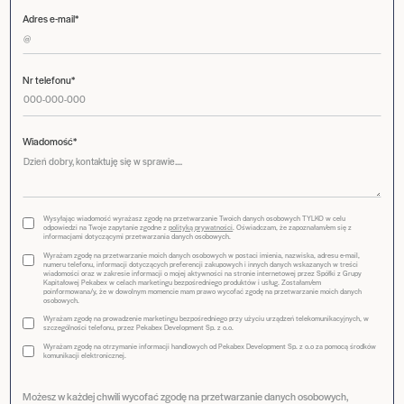
Adres e-mail*
Nr telefonu*
Wiadomość*
Wysyłając wiadomość wyrażasz zgodę na przetwarzanie Twoich danych osobowych TYLKO w celu
odpowiedzi na Twoje zapytanie zgodne z
polityką prywatności
. Oświadczam, że zapoznałam/em się z
informacjami dotyczącymi przetwarzania danych osobowych.
Wyrażam zgodę na przetwarzanie moich danych osobowych w postaci imienia, nazwiska, adresu e-mail,
numeru telefonu, informacji dotyczących preferencji zakupowych i innych danych wskazanych w treści
wiadomości oraz w zakresie informacji o mojej aktywności na stronie internetowej przez Spółki z Grupy
Kapitałowej Pekabex w celach marketingu bezpośredniego produktów i usług. Zostałam/em
poinformowana/y, że w dowolnym momencie mam prawo wycofać zgodę na przetwarzanie moich danych
osobowych.
Wyrażam zgodę na prowadzenie marketingu bezpośredniego przy użyciu urządzeń telekomunikacyjnych, w
szczególności telefonu, przez Pekabex Development Sp. z o.o.
Wyrażam zgodę na otrzymanie informacji handlowych od Pekabex Development Sp. z o.o za pomocą środków
komunikacji elektronicznej.
Możesz w każdej chwili wycofać zgodę na przetwarzanie danych osobowych,