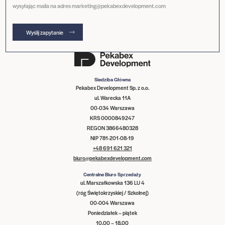
wysyłając maila na adres marketing@pekabexdevelopment.com
Wyślij zapytanie
Siedziba Główna
Pekabex Development Sp. z o.o.
ul. Warecka 11A
00-034 Warszawa
KRS 0000849247
REGON 3866480328
NIP 781-201-08-19
+48 691 621 321
biuro@pekabexdevelopment.com
Centralne Biuro Sprzedaży
ul. Marszałkowska 136 LU 4
(róg Świętokrzyskiej / Szkolnej)
00-004 Warszawa
Poniedziałek – piątek
10.00 – 18.00