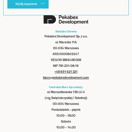
Wyślij zapytanie
Siedziba Główna
Pekabex Development Sp. z o.o.
ul. Warecka 11A
00-034 Warszawa
KRS 0000849247
REGON 3866480328
NIP 781-201-08-19
+48 691 621 321
biuro@pekabexdevelopment.com
Centralne Biuro Sprzedaży
ul. Marszałkowska 136 LU 4
(róg Świętokrzyskiej / Szkolnej)
00-004 Warszawa
Poniedziałek – piątek
10.00 – 18.00
Sobota
10.00 – 14.00