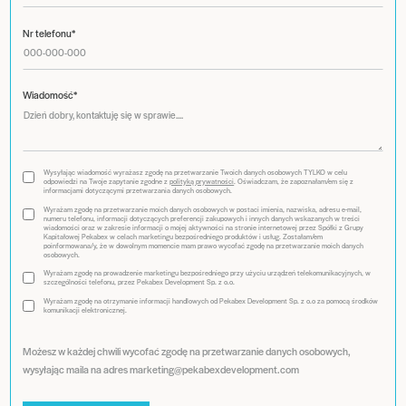
Nr telefonu*
Wiadomość*
Wysyłając wiadomość wyrażasz zgodę na przetwarzanie Twoich danych osobowych TYLKO w celu
odpowiedzi na Twoje zapytanie zgodne z
polityką prywatności
. Oświadczam, że zapoznałam/em się z
informacjami dotyczącymi przetwarzania danych osobowych.
Wyrażam zgodę na przetwarzanie moich danych osobowych w postaci imienia, nazwiska, adresu e-mail,
numeru telefonu, informacji dotyczących preferencji zakupowych i innych danych wskazanych w treści
wiadomości oraz w zakresie informacji o mojej aktywności na stronie internetowej przez Spółki z Grupy
Kapitałowej Pekabex w celach marketingu bezpośredniego produktów i usług. Zostałam/em
poinformowana/y, że w dowolnym momencie mam prawo wycofać zgodę na przetwarzanie moich danych
osobowych.
Wyrażam zgodę na prowadzenie marketingu bezpośredniego przy użyciu urządzeń telekomunikacyjnych, w
szczególności telefonu, przez Pekabex Development Sp. z o.o.
Wyrażam zgodę na otrzymanie informacji handlowych od Pekabex Development Sp. z o.o za pomocą środków
komunikacji elektronicznej.
Możesz w każdej chwili wycofać zgodę na przetwarzanie danych osobowych,
wysyłając maila na adres marketing@pekabexdevelopment.com