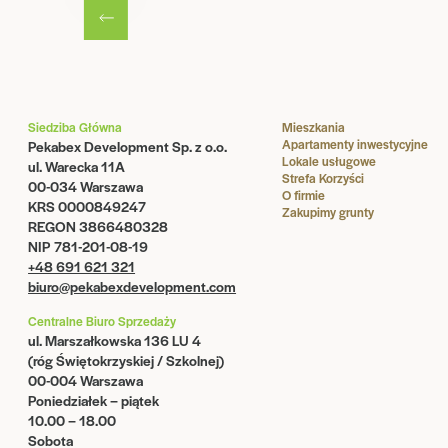
Siedziba Główna
Mieszkania
Apartamenty inwestycyjne
Pekabex Development Sp. z o.o.
Lokale usługowe
ul. Warecka 11A
Strefa Korzyści
00-034 Warszawa
O firmie
KRS 0000849247
Zakupimy grunty
REGON 3866480328
NIP 781-201-08-19
+48 691 621 321
biuro@pekabexdevelopment.com
Centralne Biuro Sprzedaży
ul. Marszałkowska 136 LU 4
(róg Świętokrzyskiej / Szkolnej)
00-004 Warszawa
Poniedziałek – piątek
10.00 – 18.00
Sobota