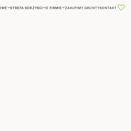
GOWE
STREFA KORZYŚCI
O FIRMIE
ZAKUPIMY GRUNTY
KONTAKT
0