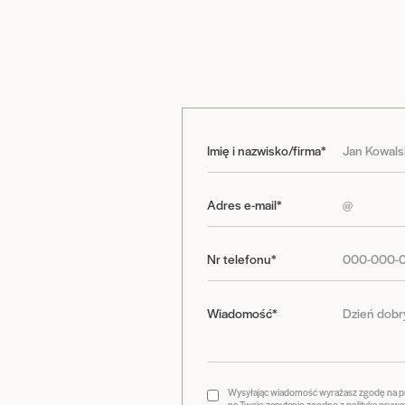
Imię i nazwisko/firma*
Adres e-mail*
Nr telefonu*
Wiadomość*
Wysyłając wiadomość wyrażasz zgodę na 
na Twoje zapytanie zgodne z
polityką prywa