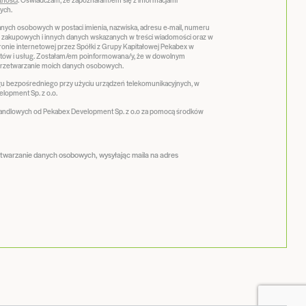
ych.
ych osobowych w postaci imienia, nazwiska, adresu e-mail, numeru
ji zakupowych i innych danych wskazanych w treści wiadomości oraz w
stronie internetowej przez Spółki z Grupy Kapitałowej Pekabex w
tów i usług. Zostałam/em poinformowana/y, że w dowolnym
zetwarzanie moich danych osobowych.
 bezpośredniego przy użyciu urządzeń telekomunikacyjnych, w
lopment Sp. z o.o.
handlowych od Pekabex Development Sp. z o.o za pomocą środków
etwarzanie danych osobowych, wysyłając maila na adres