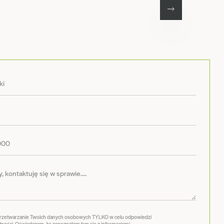
przetwarzanie Twoich danych osobowych TYLKO w celu odpowiedzi
tności
. Oświadczam, że zapoznałam/em się z informacjami