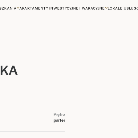
SZKANIA
APARTAMENTY INWESTYCYJNE I WAKACYJNE
LOKALE USŁU
SKA
Piętro
parter