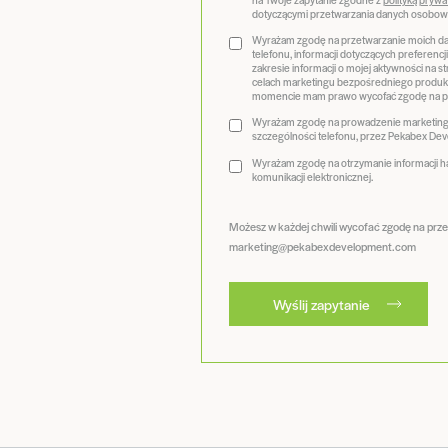
dotyczącymi przetwarzania danych osobow
Wyrażam zgodę na przetwarzanie moich dan
telefonu, informacji dotyczących preferenc
zakresie informacji o mojej aktywności na 
celach marketingu bezpośredniego produk
momencie mam prawo wycofać zgodę na pr
Wyrażam zgodę na prowadzenie marketingu
szczególności telefonu, przez Pekabex Deve
Wyrażam zgodę na otrzymanie informacji 
komunikacji elektronicznej.
Możesz w każdej chwili wycofać zgodę na prz
marketing@pekabexdevelopment.com
Wyślij zapytanie