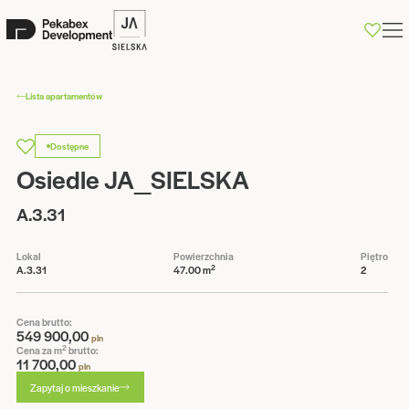
0
Lista apartamentów
Dostępne
Osiedle JA_SIELSKA
A.3.31
Lokal
Powierzchnia
Piętro
2
A.3.31
47.00 m
2
Cena brutto:
549 900,00
pln
2
Cena za m
brutto:
11 700,00
pln
Zapytaj o mieszkanie