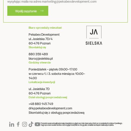
wysyłając maila na adres marketing@pekabexdevelopment.com
Wyślij zapytanie
Biuro sprzedaży mieszkań
Pekabex Development
ul. Jasielska 7D/4
60-476 Poznań
Skontaktuj się
880 359 489
biuro@jasielska.pl
Godziny otwarcia
Poniedziałek – piątek: 09:00–17:00
w czerwcu 1. i 3. sobota miesiąca: 10:00–
14:00
Lokalizacja inwestycji
ul. Jasielska 7D
60-476 Poznań
Dział obsługi posprzedażowej
+48 880 145 749
drk@pekabexdevelopment.com
Skontaktuj się z obsługą posprzedażową
Prezentowane wizualizacje mają charakter poglądowy i nie stanowią oferty w rozumieniu Kodeksu Cywilnego.
Zagospodarowanie terenu oraz wygląd budynków mogą ulec zmianie na etapie realizacji projektu.