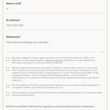
Adres e-mail*
Nr telefonu*
Wiadomość*
Wysyłając wiadomość wyrażasz zgodę na przetwarzanie Twoich danych osobowych TYLKO w celu
odpowiedzi na Twoje zapytanie zgodne z
polityką prywatności
. Oświadczam, że zapoznałam/em się z
informacjami dotyczącymi przetwarzania danych osobowych.
Wyrażam zgodę na przetwarzanie moich danych osobowych w postaci imienia, nazwiska, adresu e-mail,
numeru telefonu, informacji dotyczących preferencji zakupowych i innych danych wskazanych w treści
wiadomości oraz w zakresie informacji o mojej aktywności na stronie internetowej przez Spółki z Grupy
Kapitałowej Pekabex w celach marketingu bezpośredniego produktów i usług. Zostałam/em
poinformowana/y, że w dowolnym momencie mam prawo wycofać zgodę na przetwarzanie moich danych
osobowych.
Wyrażam zgodę na prowadzenie marketingu bezpośredniego przy użyciu urządzeń telekomunikacyjnych, w
szczególności telefonu, przez Pekabex Development Sp. z o.o.
Wyrażam zgodę na otrzymanie informacji handlowych od Pekabex Development Sp. z o.o za pomocą środków
komunikacji elektronicznej.
Możesz w każdej chwili wycofać zgodę na przetwarzanie danych osobowych,