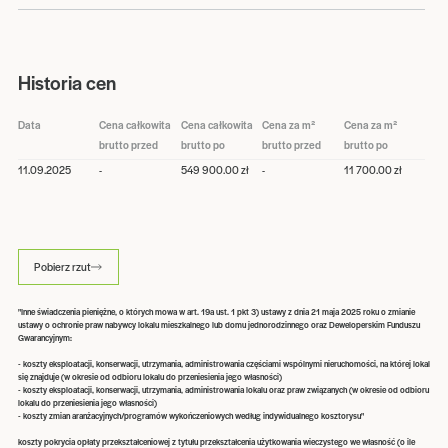
Historia cen
Data
Cena całkowita
Cena całkowita
Cena za m²
Cena za m²
brutto przed
brutto po
brutto przed
brutto po
11.09.2025
-
549 900.00 zł
-
11 700.00 zł
Pobierz rzut
"Inne świadczenia pieniężne, o których mowa w art. 19a ust. 1 pkt 3) ustawy z dnia 21 maja 2025 roku o zmianie
ustawy o ochronie praw nabywcy lokalu mieszkalnego lub domu jednorodzinnego oraz Deweloperskim Funduszu
Gwarancyjnym:
- koszty eksploatacji, konserwacji, utrzymania, administrowania częściami wspólnymi nieruchomości, na której lokal
się znajduje (w okresie od odbioru lokalu do przeniesienia jego własności)
- koszty eksploatacji, konserwacji, utrzymania, administrowania lokalu oraz praw związanych (w okresie od odbioru
lokalu do przeniesienia jego własności)
- koszty zmian aranżacyjnych/programów wykończeniowych według indywidualnego kosztorysu"
koszty pokrycia opłaty przekształceniowej z tytułu przekształcenia użytkowania wieczystego we własność (o ile