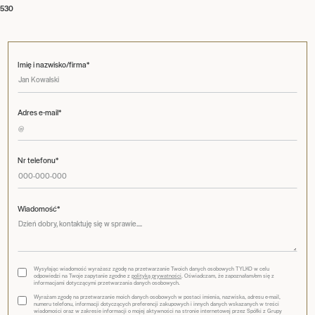
530
Imię i nazwisko/firma*
Adres e-mail*
Nr telefonu*
Wiadomość*
Wysyłając wiadomość wyrażasz zgodę na przetwarzanie Twoich danych osobowych TYLKO w celu
odpowiedzi na Twoje zapytanie zgodne z
polityką prywatności
. Oświadczam, że zapoznałam/em się z
informacjami dotyczącymi przetwarzania danych osobowych.
Wyrażam zgodę na przetwarzanie moich danych osobowych w postaci imienia, nazwiska, adresu e-mail,
numeru telefonu, informacji dotyczących preferencji zakupowych i innych danych wskazanych w treści
wiadomości oraz w zakresie informacji o mojej aktywności na stronie internetowej przez Spółki z Grupy