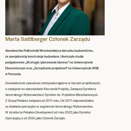
Marta Sattlberger Członek Zarządu
Absolwentka Politechniki Wrocławskiej na kierunku budownictwo,
ze specjalnością konstrukcje budowlane. Ukończyła studia
podyplomowe „Strategia i planowanie biznesu” na Uniwersytecie
Ekonomicznym oraz „Zarządzanie projektami” na Uniwersytecie WSB
w Poznaniu.
Doświadczenie zawodowe zdobywała najpierw w biurach projektowych,
a następnie na stanowiskach Kierownik Projektu, Zastępca Dyrektora
Generalnego Wykonawstwa i Dyrektor ds. Projektów Mieszkaniowych.
Z Grupą Pekabex związana od 2011 roku. Od 2017 odpowiedzialna
za działania operacyjne w segmencie Generalnego Wykonawstwa.
W strukturze Pekabex Development od roku 2023, jako Dyrektor
Operacyjny, a od 2024, jako Członek Zarządu.