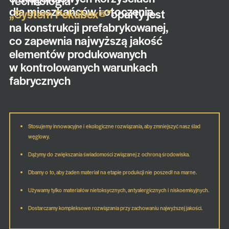
Technologia
dla mieszkańców i otoczenia.
„System Pekabex®”
oparty jest
na konstrukcji prefabrykowanej,
co zapewnia najwyższą jakość
elementów produkowanych
w kontrolowanych warunkach
fabrycznych
Stosujemy innowacyjne i ekologiczne rozwiązania, aby zmniejszyć nasz ślad
węglowy.
Dążymy do zwiększania świadomości związanej z ochroną środowiska.
Dbamy o to, aby żaden materiał na etapie produkcji nie poszedł na marne.
Używamy tylko materiałów nietoksycznych, antyalergicznych i niskoemisyjnych.
Dostarczamy kompleksowe rozwiązania przy zachowaniu najwyższej jakości.