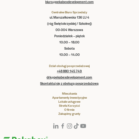
biuro@pekabexdevelopment.com
Centralne Biuro Sprzedaży
ul. Marszałkowska 136 LU 4
(róg Świętokrzyskiej / Szkolnej)
00-004 Warszawa
Poniedziałek – piątek
10.00 – 18.00
Sobota
10.00 – 14.00
Dział obsługi posprzedażowej
+48 880 145 749
drk@pekabexdevelopment.com
Skontaktuj się z obsługą posprzedażową
Mieszkania
Apartamenty inwestycyjne
Lokale usługowe
Strefa Korzyści
O firmie
Zakupimy grunty