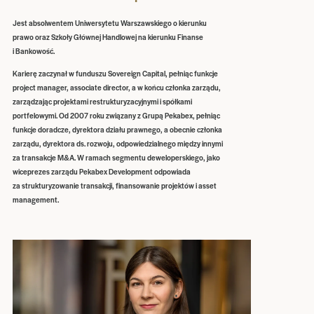
Jest absolwentem Uniwersytetu Warszawskiego o kierunku
prawo oraz Szkoły Głównej Handlowej na kierunku Finanse
i Bankowość.
Karierę zaczynał w funduszu Sovereign Capital, pełniąc funkcje
project manager, associate director, a w końcu członka zarządu,
zarządzając projektami restrukturyzacyjnymi i spółkami
portfelowymi. Od 2007 roku związany z Grupą Pekabex, pełniąc
funkcje doradcze, dyrektora działu prawnego, a obecnie członka
zarządu, dyrektora ds. rozwoju, odpowiedzialnego między innymi
za transakcje M&A. W ramach segmentu deweloperskiego, jako
wiceprezes zarządu Pekabex Development odpowiada
za strukturyzowanie transakcji, finansowanie projektów i asset
management.