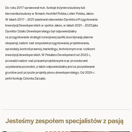
Do roku 2017 sprawował m.in. funkcje inżyniera budowy lub
kierownika budowy w firmach: Hochtief Polska, Leiter Polska, Jakon.
W latach 2017 – 2021 piastował stanowisko Dyrektora Przygotowania
Inwestycji Deweloperskich w spółce Jakon, w latach 2021 – 2023 jako
Dyrektor Działu Deweloperskiego był odpowiedzialny
za przygotowanie strategii rozwojowej spółki, koordynację planów
ekspansji, nadzór nad zespołami przygotowania, projektowania,
sprzedaży, kontroli prawnej, marketingu, technicznym oraz rozliczeń
inwestycji deweloperskich. W Pekabex Development od 2023 r.,
prowadzi nadzór nad pracami projektowymi oraz procedurami
uzyskiwania pozwoleń, a także odpowiedzialny jest za pozyskiwanie
gruntów pod przyszłe projekty pionu deweloperskiego. Od 2024 r.
pełni funkcję Członka Zarządu.
Jesteśmy zespołem specjalistów z pasją