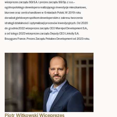
wiceprezes zarządu SGI S.A. i prezes zarządu SGI Sp. z o.o.–
ogólnopolskiego dewelopera realizującego inwestycje mieszkaniowe,
biurowe oraz centra handlowe w 6 miastach Polski. W 2019 roku
doradzał giełdowym spółkom deweloperskim z zakresu tworzenia
strategii działalności i optymalizacji procesów inwestycyjnych. Od 2020
do grudnia 2022 wiceprezes zarządu CEO Marvipol Development S.A.,
a od lutego 2023 wiceprezes zarządu Deputy CEO Linkcity S.A.
Bouygues France. Prezes Zarządu Pekabex Development od 2023 roku.
Piotr Witkowski Wiceprezes