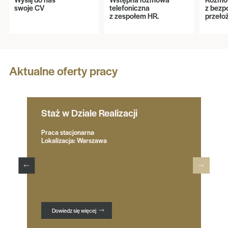
swoje CV
telefoniczna
z bezp
z zespołem HR.
przeło
Aktualne oferty pracy
Staż w Dziale Realizacji
Praca stacjonarna
Lokalizacja: Warszawa
Dowiedz się więcej