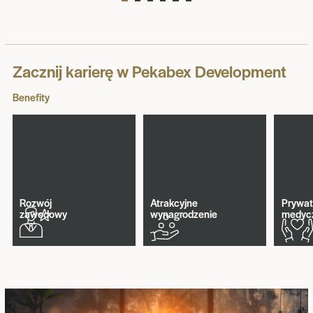
Zacznij karierę w Pekabex Development
Benefity
Rozwój
Atrakcyjne
Prywat
zawodowy
wynagrodzenie
medyc