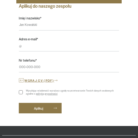
Aplikuj do naszego zespołu
Imię i nazwisko*
Adres e-mail*
Nr telefonu*
WGRAJ CV (PDF)
Wysyłając wiadomość wyrażasz zgodę na przetwarzanie Twoich danych osobowych
zgodne z
polityką prywatności
Aplikuj