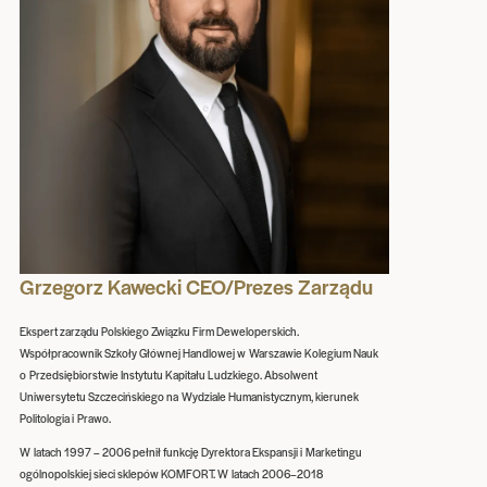
Grzegorz Kawecki CEO/Prezes Zarządu
Ekspert zarządu Polskiego Związku Firm Deweloperskich.
Współpracownik Szkoły Głównej Handlowej w Warszawie Kolegium Nauk
o Przedsiębiorstwie Instytutu Kapitału Ludzkiego. Absolwent
Uniwersytetu Szczecińskiego na Wydziale Humanistycznym, kierunek
Politologia i Prawo.
W latach 1997 – 2006 pełnił funkcję Dyrektora Ekspansji i Marketingu
ogólnopolskiej sieci sklepów KOMFORT. W latach 2006–2018