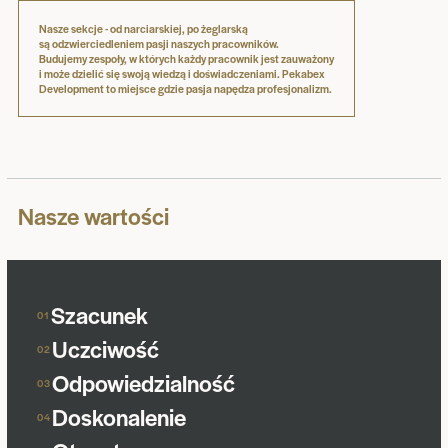
Nasze sekcje - od narciarskiej, po żeglarską
są odzwierciedleniem pasji naszych pracowników.
Budujemy zespoły, w których każdy pracownik jest zauważony
i może dzielić się swoją wiedzą i doświadczeniami. Pekabex
Development to miejsce gdzie pasja napędza profesjonalizm.
Nasze wartości
Szacunek
01
Uczciwość
02
Odpowiedzialność
03
Doskonalenie
04