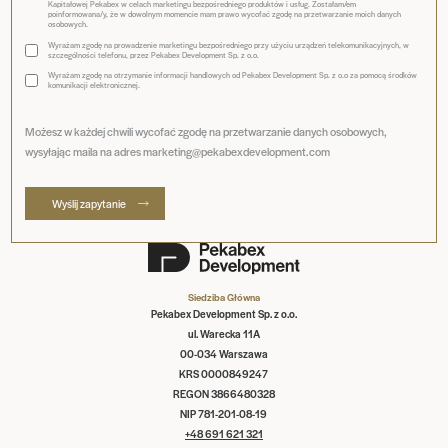
Kapitałowej Pekabex w celach marketingu bezpośredniego produktów i usług. Zostałam/em
poinformowana/y, że w dowolnym momencie mam prawo wycofać zgodę na przetwarzanie moich danych
osobowych.
Wyrażam zgodę na prowadzenie marketingu bezpośredniego przy użyciu urządzeń telekomunikacyjnych, w
szczególności telefonu, przez Pekabex Development Sp. z o.o.
Wyrażam zgodę na otrzymanie informacji handlowych od Pekabex Development Sp. z o.o za pomocą środków
komunikacji elektronicznej.
Możesz w każdej chwili wycofać zgodę na przetwarzanie danych osobowych,
wysyłając maila na adres marketing@pekabexdevelopment.com
Wyślij zapytanie
Siedziba Główna
Pekabex Development Sp. z o.o.
ul. Warecka 11A
00-034 Warszawa
KRS 0000849247
REGON 3866480328
NIP 781-201-08-19
+48 691 621 321