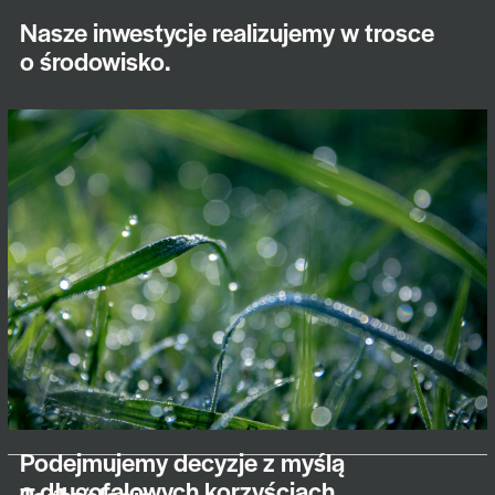
Nasze inwestycje realizujemy w trosce
o środowisko.
Podejmujemy decyzje z myślą
o długofalowych korzyściach