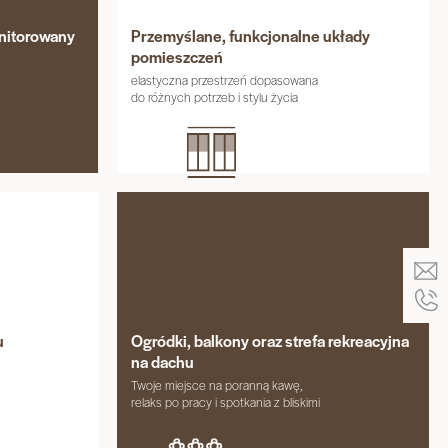
onitorowany
Przemyślane, funkcjonalne układy
pomieszczeń
elastyczna przestrzeń dopasowana
do różnych potrzeb i stylu życia
u
Ogródki, balkony oraz strefa rekreacyjna
na dachu
Twoje miejsce na poranną kawę,
relaks po pracy i spotkania z bliskimi