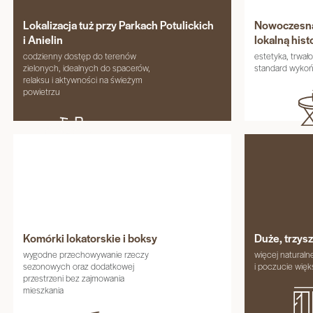
Lokalizacja tuż przy Parkach Potulickich
Nowoczesna 
i Anielin
lokalną hist
codzienny dostęp do terenów
estetyka, trwał
zielonych, idealnych do spacerów,
standard wykoń
relaksu i aktywności na świeżym
powietrzu
Komórki lokatorskie i boksy
Duże, trzys
wygodne przechowywanie rzeczy
więcej naturaln
sezonowych oraz dodatkowej
i poczucie więk
przestrzeni bez zajmowania
mieszkania