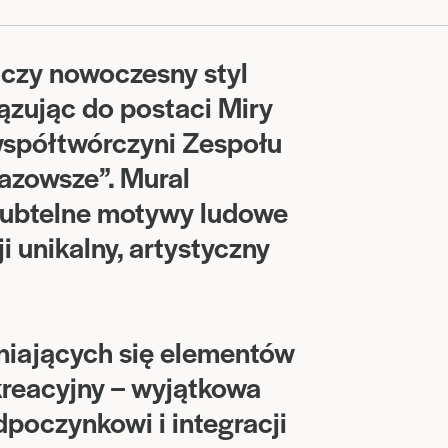
ączy nowoczesny styl
ązując do postaci Miry
 współtwórczyni Zespołu
azowsze”. Mural
 subtelne motywy ludowe
i unikalny, artystyczny
niających się elementów
ekreacyjny – wyjątkowa
dpoczynkowi i integracji