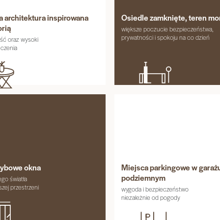
architektura inspirowana
Osiedle zamknięte, teren m
orią
większe poczucie bezpieczeństwa,
prywatności i spokoju na co dzień
ość oraz wysoki
czenia
zybowe okna
Miejsca parkingowe w garaż
podziemnym
ego światła
szej przestrzeni
wygoda i bezpieczeństwo
niezależnie od pogody