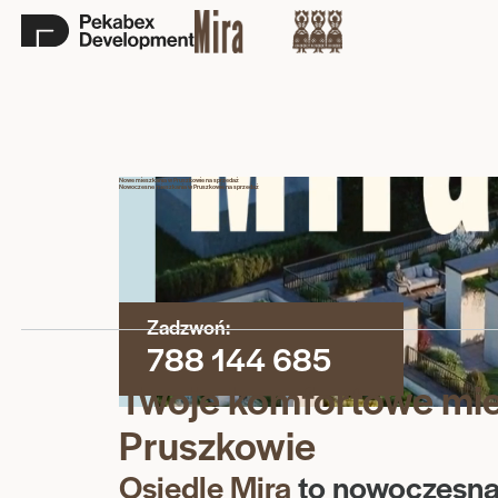
Nowe mieszkania w Pruszkowie na sprzedaż
Nowoczesne mieszkania w Pruszkowie na sprzedaż
Zadzwoń:
788 144 685
Twoje komfortowe mie
Pruszkowie
Osiedle Mira
to nowoczesna