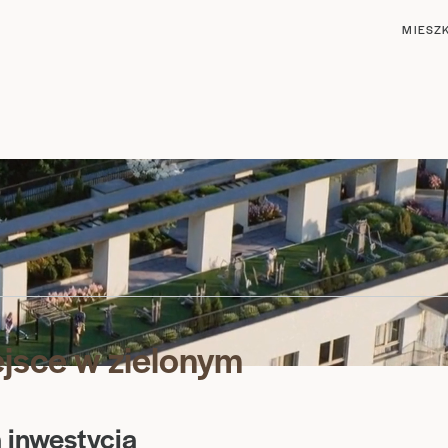
MIESZ
jsce w zielonym
 inwestycja