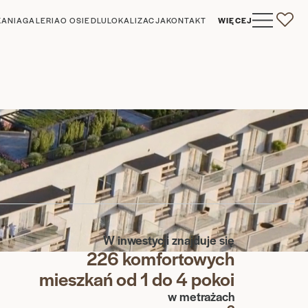
KANIA
GALERIA
O OSIEDLU
LOKALIZACJA
KONTAKT
WIĘCEJ
0
W inwestycji znajduje się
226 komfortowych
mieszkań od 1 do 4 pokoi
w metrażach