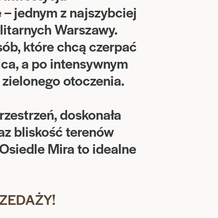
– jednym z najszybciej
elitarnych Warszawy.
sób, które chcą czerpać
lica, a po intensywnym
 zielonego otoczenia.
rzestrzeń, doskonała
z bliskość terenów
 Osiedle Mira to idealne
RZEDAŻY!