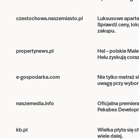
czestochowa.naszemiasto.pl
Luksusowe apartam
Sprawdź ceny, lok
zakupu.
propertynews.pl
Hel – polskie Mal
Helu zyskują cora
e-gospodarka.com
Nie tylko metraż si
uwagę przy wybor
naszemedia.info
Oficjalna premier
Pekabex Develop
kb.pl
Wielka płyta się c
wiele dalej.