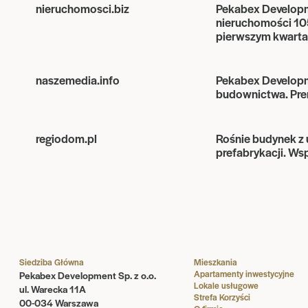
nieruchomosci.biz
Pekabex Developm
nieruchomości 105
pierwszym kwarta
naszemedia.info
Pekabex Developme
budownictwa. Prem
regiodom.pl
Rośnie budynek z 
prefabrykacji. Ws
Siedziba Główna
Mieszkania
Apartamenty inwestycyjne
Pekabex Development Sp. z o.o.
Lokale usługowe
ul. Warecka 11A
Strefa Korzyści
00-034 Warszawa