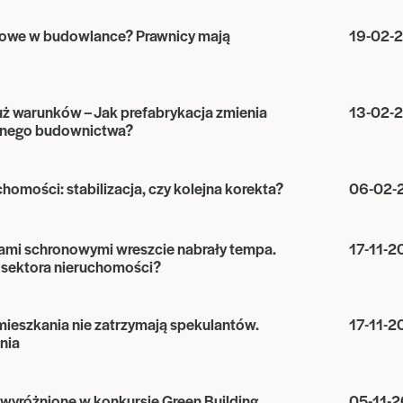
dowe w budowlance? Prawnicy mają
19-02-
już warunków – Jak prefabrykacja zmienia
13-02-
snego budownictwa?
chomości: stabilizacja, czy kolejna korekta?
06-02-
ami schronowymi wreszcie nabrały tempa.
17-11-2
 sektora nieruchomości?
ieszkania nie zatrzymają spekulantów.
17-11-2
nia
wyróżnione w konkursie Green Building
05-11-