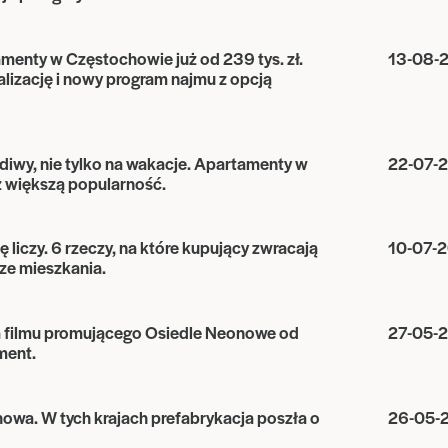
enty w Częstochowie już od 239 tys. zł.
13-08-
alizację i nowy program najmu z opcją
ediwy, nie tylko na wakacje. Apartamenty w
22-07-
z większą popularność.
ę liczy. 6 rzeczy, na które kupujący zwracają
10-07-
ze mieszkania.
a filmu promującego Osiedle Neonowe od
27-05-
ment.
howa. W tych krajach prefabrykacja poszła o
26-05-