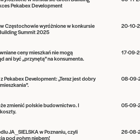
kces Pekabex Development
w Częstochowie wyróżnione w konkursie
20-10-
Building Summit 2025
niane ceny mieszkań nie mogą
17-09-
d ani być „przynętą” na konsumenta.
z Pekabex Development: „Teraz jest dobry
08-09-
mieszkania”.
że zmienić polskie budownictwo. I
05-09-
koszty.
iedlu JA_SIELSKA w Poznaniu, czyli
26-08-
cja pod gołym niebem!