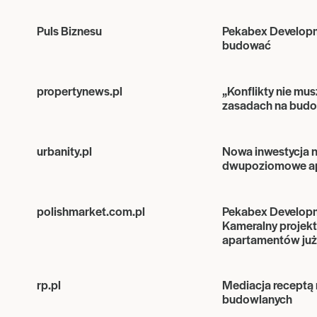
Puls Biznesu
Pekabex Developme
budować
propertynews.pl
„Konflikty nie mus
zasadach na bud
urbanity.pl
Nowa inwestycja n
dwupoziomowe a
polishmarket.com.pl
Pekabex Developm
Kameralny projek
apartamentów już
rp.pl
Mediacja receptą 
budowlanych