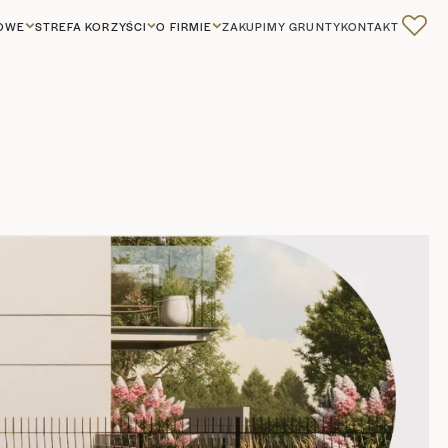
GOWE
STREFA KORZYŚCI
O FIRMIE
ZAKUPIMY GRUNTY
KONTAKT
0