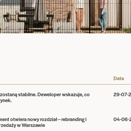
Data
ostaną stabilne. Deweloper wskazuje, co
29-07-
rynek.
nt otwiera nowy rozdział – rebranding i
04-06-
przedaży w Warszawie