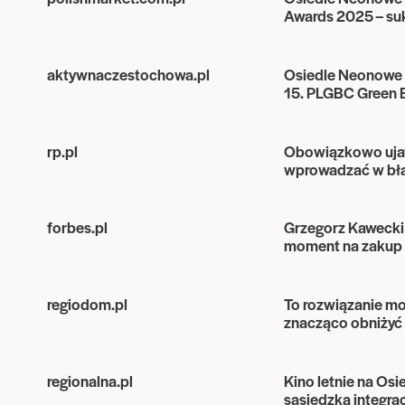
Awards 2025 – su
aktywnaczestochowa.pl
Osiedle Neonowe 
15. PLGBC Green 
rp.pl
Obowiązkowo ujaw
wprowadzać w błą
forbes.pl
Grzegorz Kawecki 
moment na zakup 
regiodom.pl
To rozwiązanie mo
znacząco obniżyć 
regionalna.pl
Kino letnie na Os
sąsiedzka integra