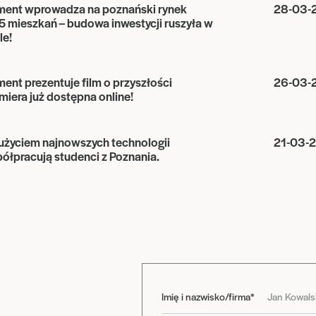
ent wprowadza na poznański rynek
28-03-
 mieszkań – budowa inwestycji ruszyła w
le!
nt prezentuje film o przyszłości
26-03-
iera już dostępna online!
użyciem najnowszych technologii
21-03-
półpracują studenci z Poznania.
Imię i nazwisko/firma*