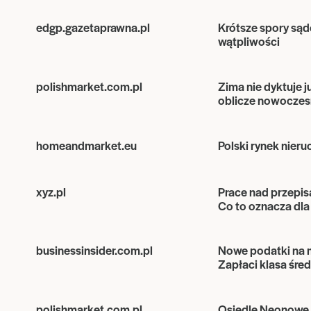
edgp.gazetaprawna.pl
Krótsze spory są
wątpliwości
polishmarket.com.pl
Zima nie dyktuje 
oblicze nowocze
homeandmarket.eu
Polski rynek nieru
xyz.pl
Prace nad przepis
Co to oznacza dla
businessinsider.com.pl
Nowe podatki na m
Zapłaci klasa śred
polishmarket.com.pl
Osiedle Neonowe 