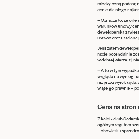
między ceną podaną n
cenie dla niego najkorz
– Oznacza to, że o il
warunków umowy cena 
deweloperska zawieran
ustawy oraz ustalona
Jeśli zatem deweloper
może potencjalnie zos
w dobrej wierze, tj. n
– A to w tym wypadku
względu na wymóg form
niż przez wyrok sądu.
wiąże go prawnie – 
Cena na stroni
Z kolei Jakub Sadursk
ogólnym regułom szero
– obowiązku sprzedawc