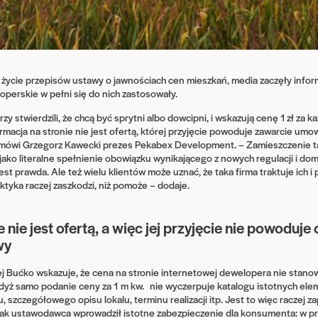
życie przepisów ustawy o jawnościach cen mieszkań, media zaczęły infor
operskie w pełni się do nich zastosowały.
y stwierdzili, że chcą być sprytni albo dowcipni, i wskazują cenę 1 zł za 
rmacja na stronie nie jest ofertą, której przyjęcie powoduje zawarcie umow
– mówi Grzegorz Kawecki prezes Pekabex Development. – Zamieszczenie t
jako literalne spełnienie obowiązku wynikającego z nowych regulacji i dom
 jest prawda. Ale też wielu klientów może uznać, że taka firma traktuje ich 
ktyka raczej zaszkodzi, niż pomoże – dodaje.
 nie jest ofertą, a więc jej przyjęcie nie powoduje 
wy
 Bućko wskazuje, że cena na stronie internetowej dewelopera nie stanow
dyż samo podanie ceny za 1 m kw. nie wyczerpuje katalogu istotnych el
 szczegółowego opisu lokalu, terminu realizacji itp. Jest to więc raczej z
ak ustawodawca wprowadził istotne zabezpieczenie dla konsumenta: w pr