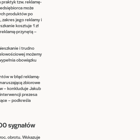
praktyk tzw. reklamę-
rzedsiębiorca może
nych produktów po
, zakres jego reklamy i
zkanie kosztuje 1 zł
reklamą-przynętą –
ieszkanie i trudno
i celowościowej możemy
 wypełnia obowiązku
ntów w błąd reklamą-
 naruszającą zbiorowe
ów – konkluduje Jakub
interwencji prezesa
jące – podkreśla
000 sygnałów
oc. obrotu. Wskazuje