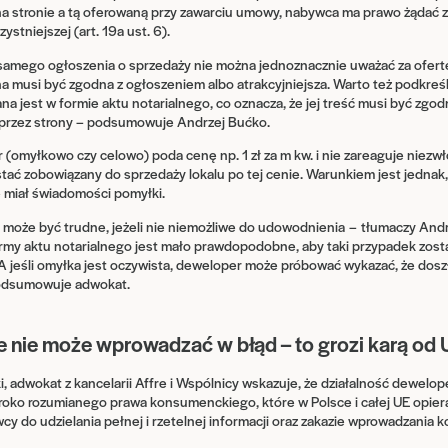
a stronie a tą oferowaną przy zawarciu umowy, nabywca ma prawo żądać
ystniejszej (art. 19a ust. 6).
e samego ogłoszenia o sprzedaży nie można jednoznacznie uważać za ofertę
musi być zgodna z ogłoszeniem albo atrakcyjniejsza. Warto też podkreśl
a jest w formie aktu notarialnego, co oznacza, że jej treść musi być zgod
 przez strony – podsumowuje Andrzej Bućko.
 (omyłkowo czy celowo) poda cenę np. 1 zł za m kw. i nie zareaguje niezwł
tać zobowiązany do sprzedaży lokalu po tej cenie. Warunkiem jest jednak,
ie miał świadomości pomyłki.
 może być trudne, jeżeli nie niemożliwe do udowodnienia – tłumaczy And
y aktu notarialnego jest mało prawdopodobne, aby taki przypadek został
 A jeśli omyłka jest oczywista, deweloper może próbować wykazać, że doszł
podsumowuje adwokat.
e nie może wprowadzać w błąd – to grozi karą od
i, adwokat z kancelarii Affre i Wspólnicy wskazuje, że działalność dewelo
ko rozumianego prawa konsumenckiego, które w Polsce i całej UE opiera 
y do udzielania pełnej i rzetelnej informacji oraz zakazie wprowadzania