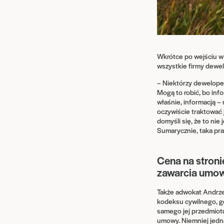
Wkrótce po wejściu w 
wszystkie firmy dewel
– Niektórzy deweloperz
Mogą to robić, bo info
właśnie, informacją 
oczywiście traktować 
domyśli się, że to nie
Sumarycznie, taka pra
Cena na stronie
zawarcia umo
Także adwokat Andrzej
kodeksu cywilnego, g
samego jej przedmiotu,
umowy. Niemniej jedn