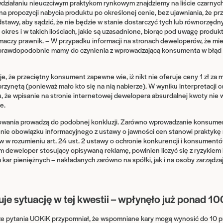
działaniu nieuczciwym praktykom rynkowym znajdziemy na liście czarnych 
na propozycji nabycia produktu po określonej cenie, bez ujawniania, że p
tawy, aby sądzić, że nie będzie w stanie dostarczyć tych lub równorzęd
ki okres i w takich ilościach, jakie są uzasadnione, biorąc pod uwagę produkt
aczy prawnik. – W przypadku informacji na stronach deweloperów, że mies
ć prawdopodobnie mamy do czynienia z wprowadzającą konsumenta w błąd 
, że przeciętny konsument zapewne wie, iż nikt nie oferuje ceny 1 zł za m
rzynętą (ponieważ mało kto się na nią nabierze). W wyniku interpretacj
, że wpisanie na stronie internetowej dewelopera absurdalnej kwoty nie
e.
owania prowadzą do podobnej konkluzji. Zarówno wprowadzanie konsume
zenie obowiązku informacyjnego z ustawy o jawności cen stanowi praktykę
 w rozumieniu art. 24 ust. 2 ustawy o ochronie konkurencji i konsument
 deweloper stosujący opisywaną reklamę, powinien liczyć się z ryzykiem 
kar pieniężnych – nakładanych zarówno na spółki, jak i na osoby zarządza
je sytuację w tej kwestii – wpłynęło już ponad 1
e pytania UOKiK przypomniał, że wspomniane kary mogą wynosić do 10 pr