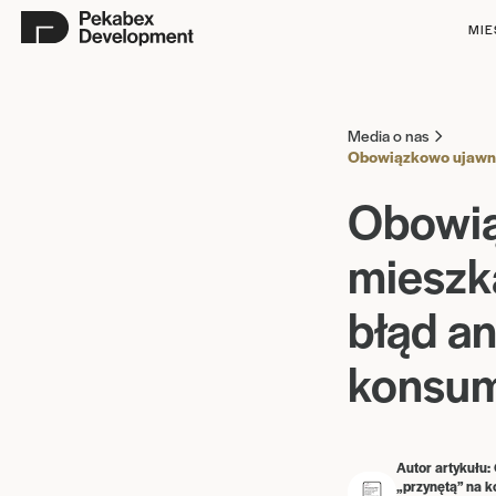
MIE
Media o nas
Obowiązkowo ujawnia
Obowią
mieszk
błąd an
konsum
Autor artykułu
„przynętą” na 