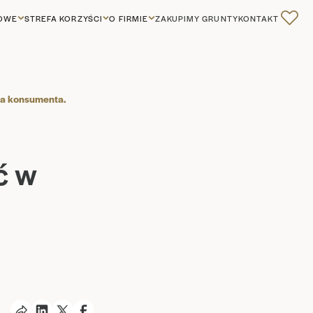
GOWE
STREFA KORZYŚCI
O FIRMIE
ZAKUPIMY GRUNTY
KONTAKT
0
na konsumenta.
ć w