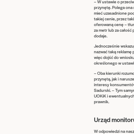
– W ustawie o przeciw
przynętę. Polega ona 
mieć uzasadnione pods
takiej cenie, przez ta
oferowaną cenę – tłum
za metr lub za całoś
dodaje.
Jednocześnie wskazuje
nazwać taką reklamę p
więc dojść do wniosku
określonego w ustawi
– Oba kierunki rozum
przynętą, jak i narus
interesy konsumentów
Sadurski. – Tym samym
UOKiK i ewentualnych 
prawnik.
Urząd monitoru
W odpowiedzi na nasz