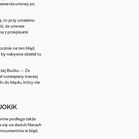
 zawarcia umowy po
, to przy ustalaniu
ić, że umowa
na z przepisami
ocznie na ten błąd,
 by nabywca działał tu
rzej Bućko. – Ze
 rozwiązany inaczej
o do błędu, który nie
 UOKiK
perów podlega także
się na dwóch filarach
 konsumentów w błąd.