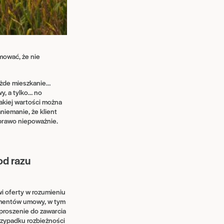
mować, że nie
każde mieszkanie…
y, a tylko… no
akiej wartości można
niemanie, że klient
i prawo niepoważnie.
od razu
i oferty w rozumieniu
ementów umowy, w tym
aproszenie do zawarcia
zypadku rozbieżności