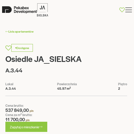
0
Lista apartamentów
Dostępne
Osiedle JA_SIELSKA
A.3.44
Lokal
Powierzchnia
Piętro
2
A.3.44
45.97 m
2
Cena brutto:
537 849,00
pln
2
Cena za m
brutto:
11 700,00
pln
Zapytaj o mieszkanie