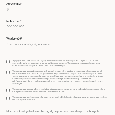
Adres e-mail*
Nr telefonu*
Wiadomość*
Wysyłając wiadomość wyrażasz zgodę na przetwarzanie Twoich danych osobowych TYLKO w celu
odpowiedzi na Twoje zapytanie zgodne z
polityką prywatności
. Oświadczam, że zapoznałam/em się z
informacjami dotyczącymi przetwarzania danych osobowych.
Wyrażam zgodę na przetwarzanie moich danych osobowych w postaci imienia, nazwiska, adresu e-mail,
numeru telefonu, informacji dotyczących preferencji zakupowych i innych danych wskazanych w treści
wiadomości oraz w zakresie informacji o mojej aktywności na stronie internetowej przez Spółki z Grupy
Kapitałowej Pekabex w celach marketingu bezpośredniego produktów i usług. Zostałam/em
poinformowana/y, że w dowolnym momencie mam prawo wycofać zgodę na przetwarzanie moich danych
osobowych.
Wyrażam zgodę na prowadzenie marketingu bezpośredniego przy użyciu urządzeń telekomunikacyjnych, w
szczególności telefonu, przez Pekabex Development Sp. z o.o.
Wyrażam zgodę na otrzymanie informacji handlowych od Pekabex Development Sp. z o.o za pomocą środków
komunikacji elektronicznej.
Możesz w każdej chwili wycofać zgodę na przetwarzanie danych osobowych,