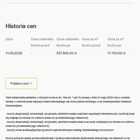
Historia cen
Data
Cena całkowita
Cena całkowita
Cena za m²
Cena za m²
brutto przed
brutto po
brutto przed
brutto po
11.09.2025
-
537 849.00 zł
-
11 700.00 zł
Pobierz rzut
"Inne świadczenia pieniężne, o których mowa w art. 19a ust. 1 pkt 3) ustawy z dnia 21 maja 2025 roku o zmianie
ustawy o ochronie praw nabywcy lokalu mieszkalnego lub domu jednorodzinnego oraz Deweloperskim Funduszu
Gwarancyjnym:
- koszty eksploatacji, konserwacji, utrzymania, administrowania częściami wspólnymi nieruchomości, na której lokal
się znajduje (w okresie od odbioru lokalu do przeniesienia jego własności)
- koszty eksploatacji, konserwacji, utrzymania, administrowania lokalu oraz praw związanych (w okresie od odbioru
lokalu do przeniesienia jego własności)
- koszty zmian aranżacyjnych/programów wykończeniowych według indywidualnego kosztorysu"
koszty pokrycia opłaty przekształceniowej z tytułu przekształcenia użytkowania wieczystego we własność (o ile