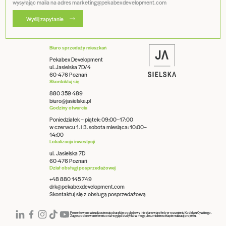
wysyłając maila na adres marketing@pekabexdevelopment.com
Wyślij zapytanie
Biuro sprzedaży mieszkań
Pekabex Development
ul. Jasielska 7D/4
60-476 Poznań
Skontaktuj się
880 359 489
biuro@jasielska.pl
Godziny otwarcia
Poniedziałek – piątek: 09:00–17:00
w czerwcu 1. i 3. sobota miesiąca: 10:00–
14:00
Lokalizacja inwestycji
ul. Jasielska 7D
60-476 Poznań
Dział obsługi posprzedażowej
+48 880 145 749
drk@pekabexdevelopment.com
Skontaktuj się z obsługą posprzedażową
Prezentowane wizualizacje mają charakter poglądowy i nie stanowią oferty w rozumieniu Kodeksu Cywilnego.
Zagospodarowanie terenu oraz wygląd budynków mogą ulec zmianie na etapie realizacji projektu.