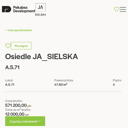
0
Lista apartamentów
Dostępne
Osiedle JA_SIELSKA
A.5.71
Lokal
Powierzchnia
Piętro
2
A.5.71
47.60 m
4
Cena brutto:
571 200,00
pln
2
Cena za m
brutto:
12 000,00
pln
Zapytaj o mieszkanie