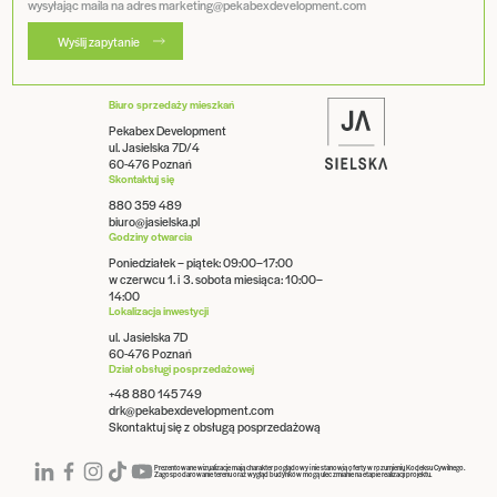
wysyłając maila na adres marketing@pekabexdevelopment.com
Wyślij zapytanie
Biuro sprzedaży mieszkań
Pekabex Development
ul. Jasielska 7D/4
60-476 Poznań
Skontaktuj się
880 359 489
biuro@jasielska.pl
Godziny otwarcia
Poniedziałek – piątek: 09:00–17:00
w czerwcu 1. i 3. sobota miesiąca: 10:00–
14:00
Lokalizacja inwestycji
ul. Jasielska 7D
60-476 Poznań
Dział obsługi posprzedażowej
+48 880 145 749
drk@pekabexdevelopment.com
Skontaktuj się z obsługą posprzedażową
Prezentowane wizualizacje mają charakter poglądowy i nie stanowią oferty w rozumieniu Kodeksu Cywilnego.
Zagospodarowanie terenu oraz wygląd budynków mogą ulec zmianie na etapie realizacji projektu.