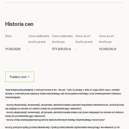
Historia cen
Data
Cena całkowita
Cena całkowita
Cena za m²
Cena za m²
brutto przed
brutto po
brutto przed
brutto po
11.09.2025
-
571 200.00 zł
-
12 000.00 zł
Pobierz rzut
"Inne świadczenia pieniężne, o których mowa w art. 19a ust. 1 pkt 3) ustawy z dnia 21 maja 2025 roku o zmianie
ustawy o ochronie praw nabywcy lokalu mieszkalnego lub domu jednorodzinnego oraz Deweloperskim Funduszu
Gwarancyjnym:
- koszty eksploatacji, konserwacji, utrzymania, administrowania częściami wspólnymi nieruchomości, na której lokal
się znajduje (w okresie od odbioru lokalu do przeniesienia jego własności)
- koszty eksploatacji, konserwacji, utrzymania, administrowania lokalu oraz praw związanych (w okresie od odbioru
lokalu do przeniesienia jego własności)
- koszty zmian aranżacyjnych/programów wykończeniowych według indywidualnego kosztorysu"
koszty pokrycia opłaty przekształceniowej z tytułu przekształcenia użytkowania wieczystego we własność (o ile