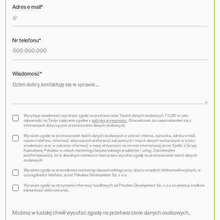
Adres e-mail*
Nr telefonu*
Wiadomość*
Wysyłając wiadomość wyrażasz zgodę na przetwarzanie Twoich danych osobowych TYLKO w celu
odpowiedzi na Twoje zapytanie zgodne z
polityką prywatności
. Oświadczam, że zapoznałam/em się z
informacjami dotyczącymi przetwarzania danych osobowych.
Wyrażam zgodę na przetwarzanie moich danych osobowych w postaci imienia, nazwiska, adresu e-mail,
numeru telefonu, informacji dotyczących preferencji zakupowych i innych danych wskazanych w treści
wiadomości oraz w zakresie informacji o mojej aktywności na stronie internetowej przez Spółki z Grupy
Kapitałowej Pekabex w celach marketingu bezpośredniego produktów i usług. Zostałam/em
poinformowana/y, że w dowolnym momencie mam prawo wycofać zgodę na przetwarzanie moich danych
osobowych.
Wyrażam zgodę na prowadzenie marketingu bezpośredniego przy użyciu urządzeń telekomunikacyjnych, w
szczególności telefonu, przez Pekabex Development Sp. z o.o.
Wyrażam zgodę na otrzymanie informacji handlowych od Pekabex Development Sp. z o.o za pomocą środków
komunikacji elektronicznej.
Możesz w każdej chwili wycofać zgodę na przetwarzanie danych osobowych,