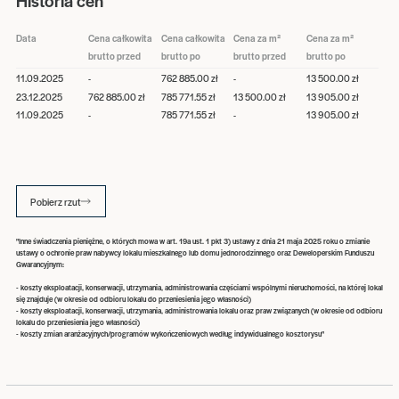
Historia cen
Data
Cena całkowita
Cena całkowita
Cena za m²
Cena za m²
brutto przed
brutto po
brutto przed
brutto po
11.09.2025
-
762 885.00 zł
-
13 500.00 zł
23.12.2025
762 885.00 zł
785 771.55 zł
13 500.00 zł
13 905.00 zł
11.09.2025
-
785 771.55 zł
-
13 905.00 zł
Pobierz rzut
"Inne świadczenia pieniężne, o których mowa w art. 19a ust. 1 pkt 3) ustawy z dnia 21 maja 2025 roku o zmianie
ustawy o ochronie praw nabywcy lokalu mieszkalnego lub domu jednorodzinnego oraz Deweloperskim Funduszu
Gwarancyjnym:
- koszty eksploatacji, konserwacji, utrzymania, administrowania częściami wspólnymi nieruchomości, na której lokal
się znajduje (w okresie od odbioru lokalu do przeniesienia jego własności)
- koszty eksploatacji, konserwacji, utrzymania, administrowania lokalu oraz praw związanych (w okresie od odbioru
lokalu do przeniesienia jego własności)
- koszty zmian aranżacyjnych/programów wykończeniowych według indywidualnego kosztorysu"