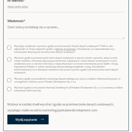
Nr telefonu*
Wiadomość*
Wysyłając wiadomość wyrażasz zgodę na przetwarzanie Twoich danych osobowych TYLKO w celu
odpowiedzi na Twoje zapytanie zgodne z
polityką prywatności
. Oświadczam, że zapoznałam/em się z
informacjami dotyczącymi przetwarzania danych osobowych.
Wyrażam zgodę na przetwarzanie moich danych osobowych w postaci imienia, nazwiska, adresu e-mail,
numeru telefonu, informacji dotyczących preferencji zakupowych i innych danych wskazanych w treści
wiadomości oraz w zakresie informacji o mojej aktywności na stronie internetowej przez Spółki z Grupy
Kapitałowej Pekabex w celach marketingu bezpośredniego produktów i usług. Zostałam/em
poinformowana/y, że w dowolnym momencie mam prawo wycofać zgodę na przetwarzanie moich danych
osobowych.
Wyrażam zgodę na prowadzenie marketingu bezpośredniego przy użyciu urządzeń telekomunikacyjnych, w
szczególności telefonu, przez Pekabex Development Sp. z o.o.
Wyrażam zgodę na otrzymanie informacji handlowych od Pekabex Development Sp. z o.o za pomocą środków
komunikacji elektronicznej.
Możesz w każdej chwili wycofać zgodę na przetwarzanie danych osobowych,
wysyłając maila na adres marketing@pekabexdevelopment.com
Wyślij zapytanie