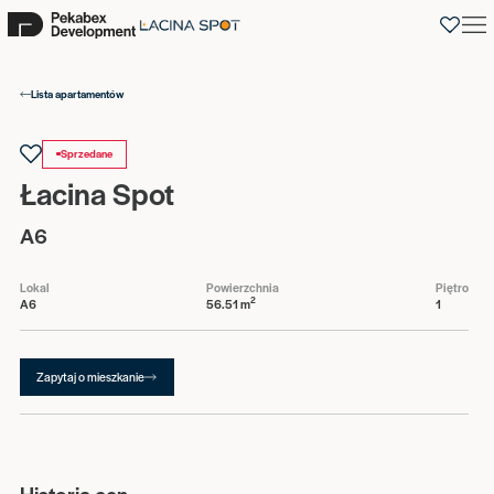
0
Lista apartamentów
Sprzedane
Łacina Spot
A6
Lokal
Powierzchnia
Piętro
2
A6
56.51 m
1
Zapytaj o mieszkanie