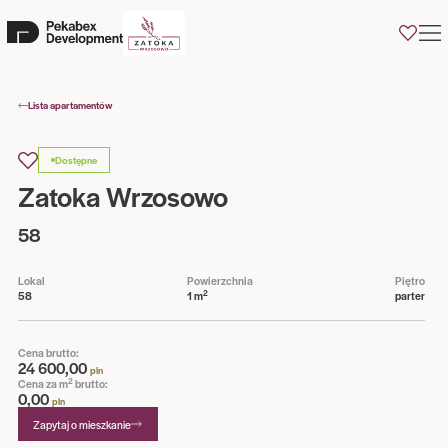
0
Lista apartamentów
Dostępne
Zatoka Wrzosowo
58
Lokal
Powierzchnia
Piętro
2
58
1 m
parter
Cena brutto:
24 600,00
pln
2
Cena za m
brutto:
0,00
pln
Zapytaj o mieszkanie