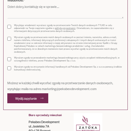
Wiadomość*
Wysyłając wiadomość wyrażasz zgodę na przetwarzanie Twoich danych osobowych TYLKO w celu
odpowiedzi na Twoje zapytanie zgodne z
polityką prywatności
. Oświadczam, że zapoznałam/em się z
informacjami dotyczącymi przetwarzania danych osobowych.
Wyrażam zgodę na przetwarzanie moich danych osobowych w postaci imienia, nazwiska, adresu e-mail,
numeru telefonu, informacji dotyczących preferencji zakupowych i innych danych wskazanych w treści
wiadomości oraz w zakresie informacji o mojej aktywności na stronie internetowej przez Spółki z Grupy
Kapitałowej Pekabex w celach marketingu bezpośredniego produktów i usług. Zostałam/em
poinformowana/y, że w dowolnym momencie mam prawo wycofać zgodę na przetwarzanie moich danych
osobowych.
Wyrażam zgodę na prowadzenie marketingu bezpośredniego przy użyciu urządzeń telekomunikacyjnych, w
szczególności telefonu, przez Pekabex Development Sp. z o.o.
Wyrażam zgodę na otrzymanie informacji handlowych od Pekabex Development Sp. z o.o za pomocą środków
komunikacji elektronicznej.
Możesz w każdej chwili wycofać zgodę na przetwarzanie danych osobowych,
wysyłając maila na adres marketing@pekabexdevelopment.com
Wyślij zapytanie
Biuro sprzedaży mieszkań
Pekabex Development
ul. Jasielska 7A
60-476 Poznań