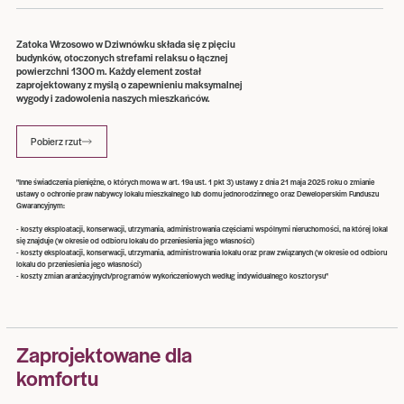
Zatoka Wrzosowo w Dziwnówku składa się z pięciu
budynków, otoczonych strefami relaksu o łącznej
powierzchni 1300 m. Każdy element został
zaprojektowany z myślą o zapewnieniu maksymalnej
wygody i zadowolenia naszych mieszkańców.
Pobierz rzut
"Inne świadczenia pieniężne, o których mowa w art. 19a ust. 1 pkt 3) ustawy z dnia 21 maja 2025 roku o zmianie
ustawy o ochronie praw nabywcy lokalu mieszkalnego lub domu jednorodzinnego oraz Deweloperskim Funduszu
Gwarancyjnym:
- koszty eksploatacji, konserwacji, utrzymania, administrowania częściami wspólnymi nieruchomości, na której lokal
się znajduje (w okresie od odbioru lokalu do przeniesienia jego własności)
- koszty eksploatacji, konserwacji, utrzymania, administrowania lokalu oraz praw związanych (w okresie od odbioru
lokalu do przeniesienia jego własności)
- koszty zmian aranżacyjnych/programów wykończeniowych według indywidualnego kosztorysu"
Zaprojektowane dla
komfortu