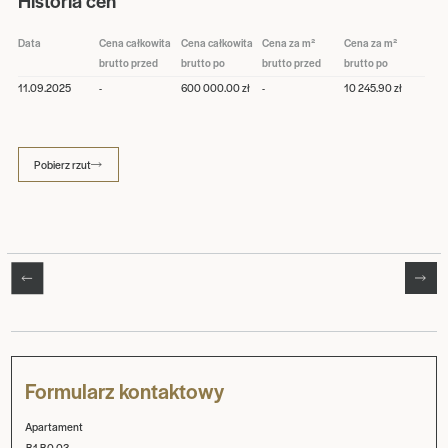
Historia cen
Data
Cena całkowita
Cena całkowita
Cena za m²
Cena za m²
brutto przed
brutto po
brutto przed
brutto po
11.09.2025
-
600 000.00 zł
-
10 245.90 zł
Pobierz rzut
Formularz kontaktowy
Apartament