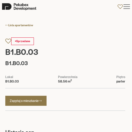
0
Lista apartamentów
Sprzedane
B1.B0.03
B1.B0.03
Lokal
Powierzchnia
Piętro
2
B1.B0.03
58.56 m
parter
Zapytaj o mieszkanie