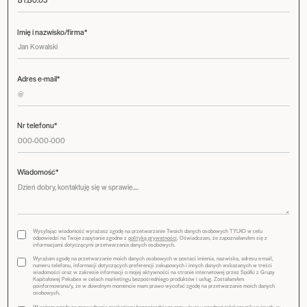
Imię i nazwisko/firma*
Adres e-mail*
Nr telefonu*
Wiadomość*
Wysyłając wiadomość wyrażasz zgodę na przetwarzanie Twoich danych osobowych TYLKO w celu
odpowiedzi na Twoje zapytanie zgodne z
polityką prywatności
. Oświadczam, że zapoznałam/em się z
informacjami dotyczącymi przetwarzania danych osobowych.
Wyrażam zgodę na przetwarzanie moich danych osobowych w postaci imienia, nazwiska, adresu e-mail,
numeru telefonu, informacji dotyczących preferencji zakupowych i innych danych wskazanych w treści
wiadomości oraz w zakresie informacji o mojej aktywności na stronie internetowej przez Spółki z Grupy
Kapitałowej Pekabex w celach marketingu bezpośredniego produktów i usług. Zostałam/em
poinformowana/y, że w dowolnym momencie mam prawo wycofać zgodę na przetwarzanie moich danych
osobowych.
Wyrażam zgodę na prowadzenie marketingu bezpośredniego przy użyciu urządzeń telekomunikacyjnych, w