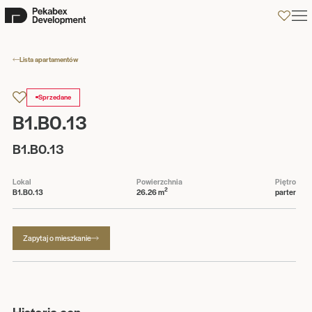
0
Lista apartamentów
Sprzedane
B1.B0.13
B1.B0.13
Lokal
Powierzchnia
Piętro
2
B1.B0.13
26.26 m
parter
Zapytaj o mieszkanie