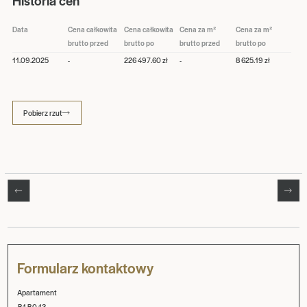
Historia cen
Data
Cena całkowita
Cena całkowita
Cena za m²
Cena za m²
brutto przed
brutto po
brutto przed
brutto po
11.09.2025
-
226 497.60 zł
-
8 625.19 zł
Pobierz rzut
Formularz kontaktowy
Apartament