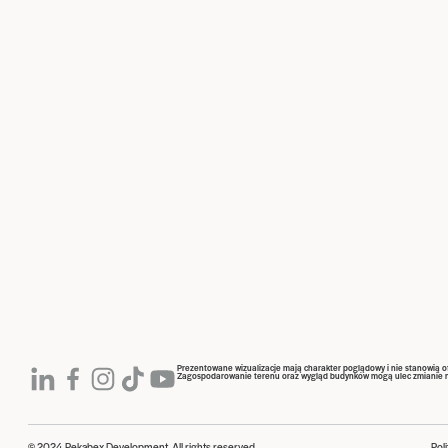
Prezentowane wizualizacje mają charakter poglądowy i nie stanowią 
Zagospodarowanie terenu oraz wygląd budynków mogą ulec zmianie na 
© 2024 Pekabex Development. All rights reserved.
Pol