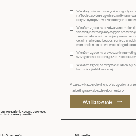
Wysyłając wiadomość wyrażasz zgodę na 
na Twoje zapytanie zgodne z
polityką prywa
dotyczącymi przetwarzania danych osobow
Wyrażam zgodę na przetwarzanie moich dan
telefonu, informacji dotyczących preferenc
zakresie informacji o mojej aktywności na 
celach marketingu bezpośredniego produk
momencie mam prawo wycofać zgodę na pr
Wyrażam zgodę na prowadzenie marketingu
szczególności telefonu, przez Pekabex Deve
Wyrażam zgodę na otrzymanie informacji 
komunikacji elektronicznej.
Możesz w każdej chwili wycofać zgodę na prz
marketing@pekabexdevelopment.com
Wyślij zapytanie
oferty w rozumieniu Kodeksu Cywilnego.
etapie realizacji projektu.
ityka Prywatności
Pliki cookies