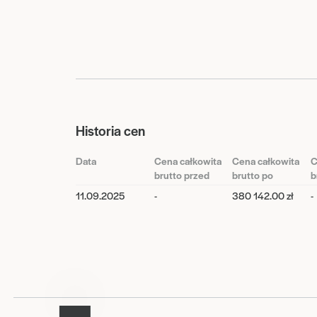
Historia cen
Data
Cena całkowita
Cena całkowita
C
brutto przed
brutto po
b
11.09.2025
-
380 142.00 zł
-