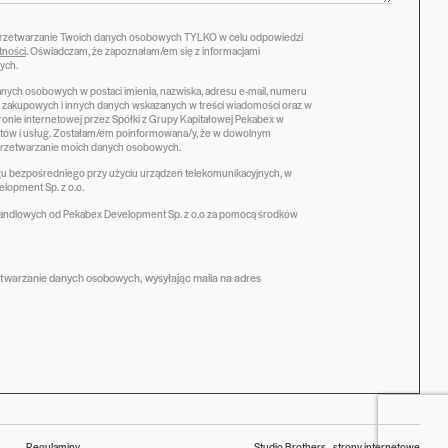
przetwarzanie Twoich danych osobowych TYLKO w celu odpowiedzi
tności
. Oświadczam, że zapoznałam/em się z informacjami
ych.
ych osobowych w postaci imienia, nazwiska, adresu e-mail, numeru
ji zakupowych i innych danych wskazanych w treści wiadomości oraz w
stronie internetowej przez Spółki z Grupy Kapitałowej Pekabex w
tów i usług. Zostałam/em poinformowana/y, że w dowolnym
zetwarzanie moich danych osobowych.
 bezpośredniego przy użyciu urządzeń telekomunikacyjnych, w
lopment Sp. z o.o.
handlowych od Pekabex Development Sp. z o.o za pomocą środków
etwarzanie danych osobowych, wysyłając maila na adres
Regulaminy
Studio Brothers - strony internetowe