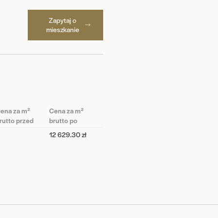
Zapytaj o
mieszkanie
ena za m²
Cena za m²
rutto przed
brutto po
12 629.30 zł