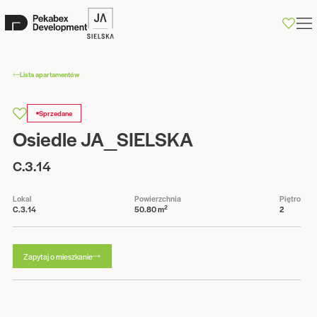
0
Lista apartamentów
Sprzedane
Osiedle JA_SIELSKA
C.3.14
Lokal
Powierzchnia
Piętro
2
C.3.14
50.80 m
2
Zapytaj o mieszkanie