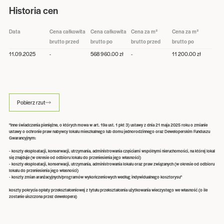
Historia cen
Data
Cena całkowita
Cena całkowita
Cena za m²
Cena za m²
brutto przed
brutto po
brutto przed
brutto po
11.09.2025
-
568 960.00 zł
-
11 200.00 zł
Pobierz rzut
"Inne świadczenia pieniężne, o których mowa w art. 19a ust. 1 pkt 3) ustawy z dnia 21 maja 2025 roku o zmianie
ustawy o ochronie praw nabywcy lokalu mieszkalnego lub domu jednorodzinnego oraz Deweloperskim Funduszu
Gwarancyjnym:
- koszty eksploatacji, konserwacji, utrzymania, administrowania częściami wspólnymi nieruchomości, na której lokal
się znajduje (w okresie od odbioru lokalu do przeniesienia jego własności)
- koszty eksploatacji, konserwacji, utrzymania, administrowania lokalu oraz praw związanych (w okresie od odbioru
lokalu do przeniesienia jego własności)
- koszty zmian aranżacyjnych/programów wykończeniowych według indywidualnego kosztorysu"
koszty pokrycia opłaty przekształceniowej z tytułu przekształcenia użytkowania wieczystego we własność (o ile
zostanie uiszczona przez dewelopera)