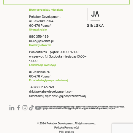
Biuro sprzedaży mieszkań
Pekabex Development
ul. Jasielska 7D/4
60-476 Poznań
Skontaktuj się
880 359 489
biuro@jasielska.pl
Godziny otwarcia
Poniedziałek – piątek: 09:00–17:00
w czerwcu 1. i 3. sobota miesiąca: 10:00–
14:00
Lokalizacja inwestycji
ul. Jasielska 7D
60-476 Poznań
Dział obsługi posprzedażowej
+48 880 145 749
drk@pekabexdevelopment.com
Skontaktuj się z obsługą posprzedażową
Prezentowane wizualizacje mają charakter poglądowy i nie stanowią oferty w rozumieniu Kodeksu Cywilnego.
Zagospodarowanie terenu oraz wygląd budynków mogą ulec zmianie na etapie realizacji projektu.
© 2024 Pekabex Development. All rights reserved.
Polityka Prywatności
Pliki cookies