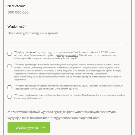
Nr telefonu*
Wiadomość*
Wysyłając wiadomość wyrażasz zgodę na przetwarzanie Twoich danych osobowych TYLKO w celu
odpowiedzi na Twoje zapytanie zgodne z
polityką prywatności
. Oświadczam, że zapoznałam/em się z
informacjami dotyczącymi przetwarzania danych osobowych.
Wyrażam zgodę na przetwarzanie moich danych osobowych w postaci imienia, nazwiska, adresu e-mail,
numeru telefonu, informacji dotyczących preferencji zakupowych i innych danych wskazanych w treści
wiadomości oraz w zakresie informacji o mojej aktywności na stronie internetowej przez Spółki z Grupy
Kapitałowej Pekabex w celach marketingu bezpośredniego produktów i usług. Zostałam/em
poinformowana/y, że w dowolnym momencie mam prawo wycofać zgodę na przetwarzanie moich danych
osobowych.
Wyrażam zgodę na prowadzenie marketingu bezpośredniego przy użyciu urządzeń telekomunikacyjnych, w
szczególności telefonu, przez Pekabex Development Sp. z o.o.
Wyrażam zgodę na otrzymanie informacji handlowych od Pekabex Development Sp. z o.o za pomocą środków
komunikacji elektronicznej.
Możesz w każdej chwili wycofać zgodę na przetwarzanie danych osobowych,
wysyłając maila na adres marketing@pekabexdevelopment.com
Wyślij zapytanie