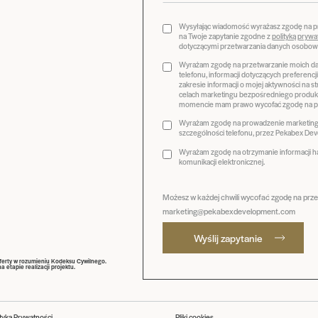
Wysyłając wiadomość wyrażasz zgodę na 
na Twoje zapytanie zgodne z
polityką prywa
dotyczącymi przetwarzania danych osobow
Wyrażam zgodę na przetwarzanie moich dan
telefonu, informacji dotyczących preferenc
zakresie informacji o mojej aktywności na 
celach marketingu bezpośredniego produk
momencie mam prawo wycofać zgodę na pr
Wyrażam zgodę na prowadzenie marketingu
szczególności telefonu, przez Pekabex Deve
Wyrażam zgodę na otrzymanie informacji 
komunikacji elektronicznej.
Możesz w każdej chwili wycofać zgodę na prz
marketing@pekabexdevelopment.com
Wyślij zapytanie
oferty w rozumieniu Kodeksu Cywilnego.
etapie realizacji projektu.
ityka Prywatności
Pliki cookies