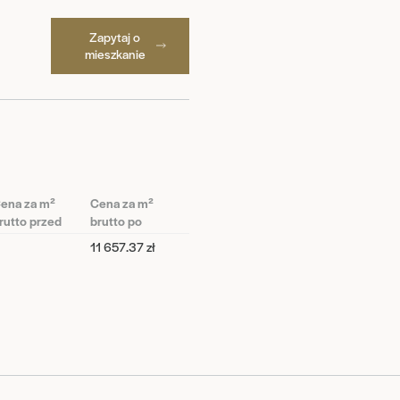
Zapytaj o
mieszkanie
ena za m²
Cena za m²
rutto przed
brutto po
11 657.37 zł