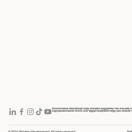
Prezentowane wizualizacje mają charakter poglądowy i nie stanowią 
Zagospodarowanie terenu oraz wygląd budynków mogą ulec zmianie na 
© 2024 Pekabex Development. All rights reserved.
Pol