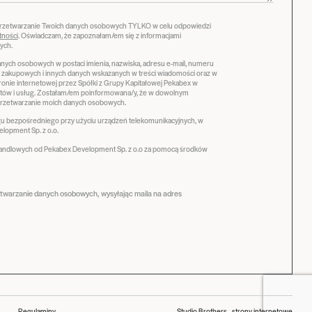
przetwarzanie Twoich danych osobowych TYLKO w celu odpowiedzi
tności
. Oświadczam, że zapoznałam/em się z informacjami
ych.
ych osobowych w postaci imienia, nazwiska, adresu e-mail, numeru
ji zakupowych i innych danych wskazanych w treści wiadomości oraz w
stronie internetowej przez Spółki z Grupy Kapitałowej Pekabex w
tów i usług. Zostałam/em poinformowana/y, że w dowolnym
zetwarzanie moich danych osobowych.
 bezpośredniego przy użyciu urządzeń telekomunikacyjnych, w
lopment Sp. z o.o.
handlowych od Pekabex Development Sp. z o.o za pomocą środków
etwarzanie danych osobowych, wysyłając maila na adres
Regulaminy
Studio Brothers - strony internetowe