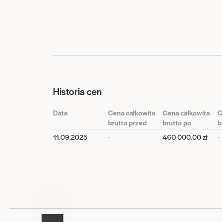
Historia cen
Data
Cena całkowita
Cena całkowita
C
brutto przed
brutto po
b
11.09.2025
-
460 000.00 zł
-