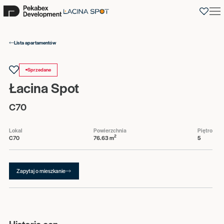
0
Lista apartamentów
Sprzedane
Łacina Spot
C70
Lokal
Powierzchnia
Piętro
2
C70
76.63 m
5
Zapytaj o mieszkanie