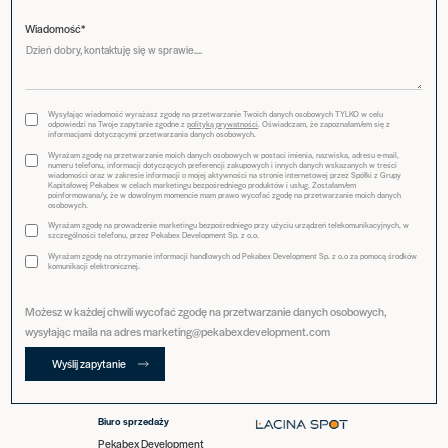
Wiadomość*
Wysyłając wiadomość wyrażasz zgodę na przetwarzanie Twoich danych osobowych TYLKO w celu
odpowiedzi na Twoje zapytanie zgodne z
polityką prywatności
. Oświadczam, że zapoznałam/em się z
informacjami dotyczącymi przetwarzania danych osobowych.
Wyrażam zgodę na przetwarzanie moich danych osobowych w postaci imienia, nazwiska, adresu e-mail,
numeru telefonu, informacji dotyczących preferencji zakupowych i innych danych wskazanych w treści
wiadomości oraz w zakresie informacji o mojej aktywności na stronie internetowej przez Spółki z Grupy
Kapitałowej Pekabex w celach marketingu bezpośredniego produktów i usług. Zostałam/em
poinformowana/y, że w dowolnym momencie mam prawo wycofać zgodę na przetwarzanie moich danych
osobowych.
Wyrażam zgodę na prowadzenie marketingu bezpośredniego przy użyciu urządzeń telekomunikacyjnych, w
szczególności telefonu, przez Pekabex Development Sp. z o.o.
Wyrażam zgodę na otrzymanie informacji handlowych od Pekabex Development Sp. z o.o za pomocą środków
komunikacji elektronicznej.
Możesz w każdej chwili wycofać zgodę na przetwarzanie danych osobowych,
wysyłając maila na adres marketing@pekabexdevelopment.com
Wyślij zapytanie
Biuro sprzedaży
Pekabex Development