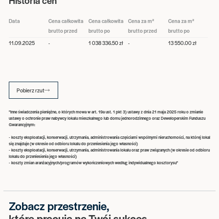
Historia cen
Data
Cena całkowita
Cena całkowita
Cena za m²
Cena za m²
brutto przed
brutto po
brutto przed
brutto po
11.09.2025
-
1 038 336.50 zł
-
13 550.00 zł
Pobierz rzut
"Inne świadczenia pieniężne, o których mowa w art. 19a ust. 1 pkt 3) ustawy z dnia 21 maja 2025 roku o zmianie
ustawy o ochronie praw nabywcy lokalu mieszkalnego lub domu jednorodzinnego oraz Deweloperskim Funduszu
Gwarancyjnym:
- koszty eksploatacji, konserwacji, utrzymania, administrowania częściami wspólnymi nieruchomości, na której lokal
się znajduje (w okresie od odbioru lokalu do przeniesienia jego własności)
- koszty eksploatacji, konserwacji, utrzymania, administrowania lokalu oraz praw związanych (w okresie od odbioru
lokalu do przeniesienia jego własności)
- koszty zmian aranżacyjnych/programów wykończeniowych według indywidualnego kosztorysu"
Zobacz przestrzenie,
które pracują na Twój sukces