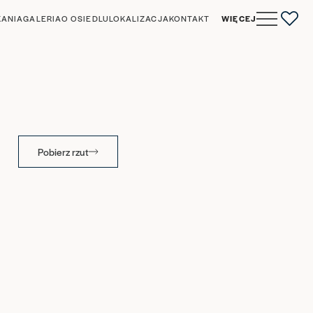
KANIA
GALERIA
O OSIEDLU
LOKALIZACJA
KONTAKT
WIĘCEJ
0
Pobierz rzut