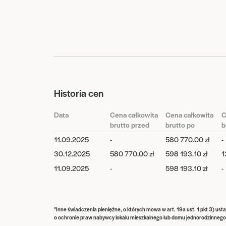
Historia cen
Data
Cena całkowita
Cena całkowita
C
brutto przed
brutto po
b
11.09.2025
-
580 770.00 zł
-
30.12.2025
580 770.00 zł
598 193.10 zł
1
11.09.2025
-
598 193.10 zł
-
"Inne świadczenia pieniężne, o których mowa w art. 19a ust. 1 pkt 3) ust
o ochronie praw nabywcy lokalu mieszkalnego lub domu jednorodzinne