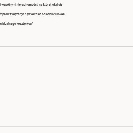
i wspólnymi nieruchomości, na której lokal się
raz praw związanych (w okresie od odbioru lokalu
widualnego kosztorysu"