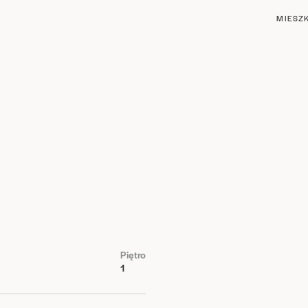
MIESZ
Piętro
1