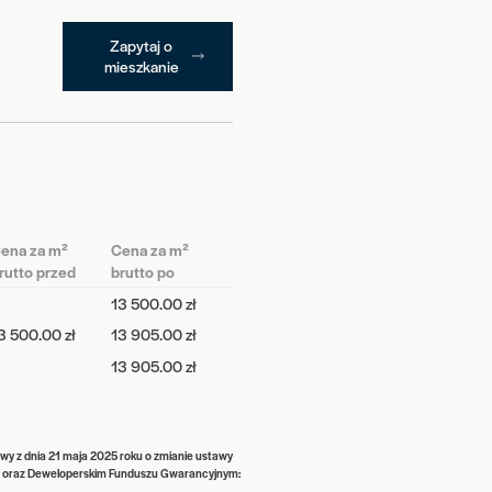
Zapytaj o
mieszkanie
ena za m²
Cena za m²
rutto przed
brutto po
13 500.00 zł
3 500.00 zł
13 905.00 zł
13 905.00 zł
awy z dnia 21 maja 2025 roku o zmianie ustawy
go oraz Deweloperskim Funduszu Gwarancyjnym: