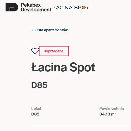
Lista apartamentów
Sprzedane
Łacina Spot
D85
Lokal
Powierzchnia
2
D85
34.13 m