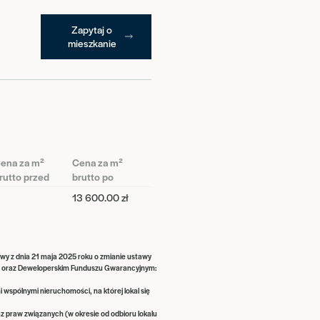
Zapytaj o
mieszkanie
ena za m²
Cena za m²
rutto przed
brutto po
13 600.00 zł
awy z dnia 21 maja 2025 roku o zmianie ustawy
go oraz Deweloperskim Funduszu Gwarancyjnym:
i wspólnymi nieruchomości, na której lokal się
raz praw związanych (w okresie od odbioru lokalu