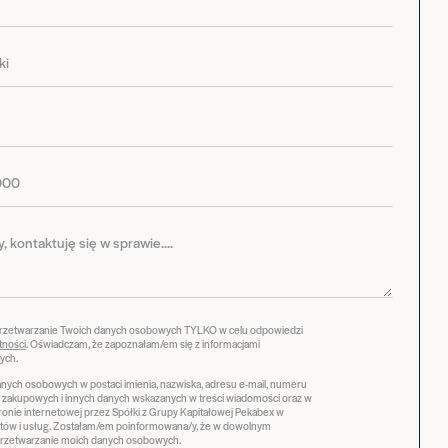
przetwarzanie Twoich danych osobowych TYLKO w celu odpowiedzi
tności
. Oświadczam, że zapoznałam/em się z informacjami
ych.
ych osobowych w postaci imienia, nazwiska, adresu e-mail, numeru
ji zakupowych i innych danych wskazanych w treści wiadomości oraz w
stronie internetowej przez Spółki z Grupy Kapitałowej Pekabex w
tów i usług. Zostałam/em poinformowana/y, że w dowolnym
zetwarzanie moich danych osobowych.