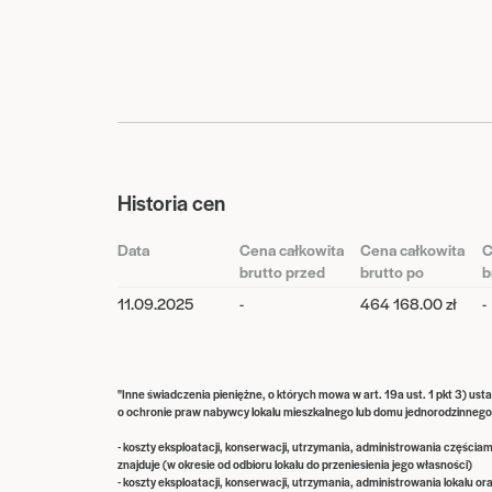
Historia cen
Data
Cena całkowita
Cena całkowita
C
brutto przed
brutto po
b
11.09.2025
-
464 168.00 zł
-
"Inne świadczenia pieniężne, o których mowa w art. 19a ust. 1 pkt 3) ust
o ochronie praw nabywcy lokalu mieszkalnego lub domu jednorodzinne
- koszty eksploatacji, konserwacji, utrzymania, administrowania częściam
znajduje (w okresie od odbioru lokalu do przeniesienia jego własności)
- koszty eksploatacji, konserwacji, utrzymania, administrowania lokalu o