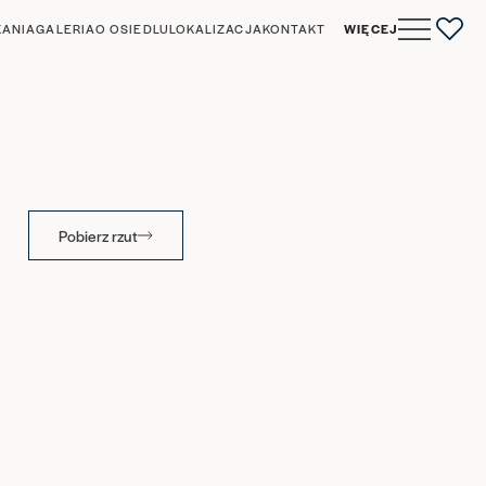
KANIA
GALERIA
O OSIEDLU
LOKALIZACJA
KONTAKT
WIĘCEJ
0
Pobierz rzut