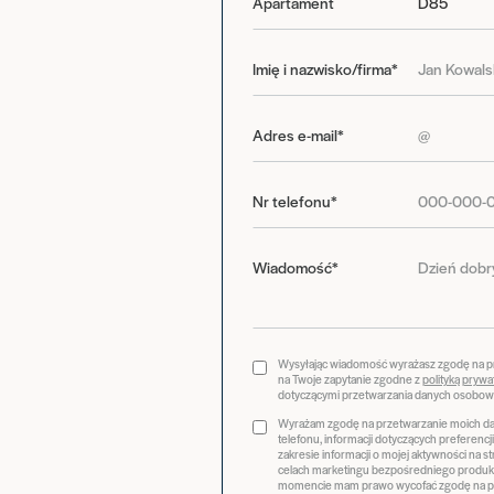
Apartament
Imię i nazwisko/firma*
Adres e-mail*
Nr telefonu*
Wiadomość*
Wysyłając wiadomość wyrażasz zgodę na 
na Twoje zapytanie zgodne z
polityką prywa
dotyczącymi przetwarzania danych osobow
Wyrażam zgodę na przetwarzanie moich dan
telefonu, informacji dotyczących preferenc
zakresie informacji o mojej aktywności na 
celach marketingu bezpośredniego produk
momencie mam prawo wycofać zgodę na pr