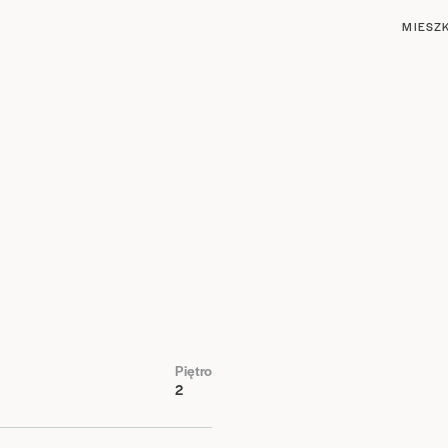
MIESZ
Piętro
2