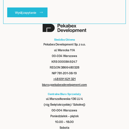
Wyślij zapytanie
Siedziba Główna
Pekabex Development Sp. z o.o.
ul. Warecka 11A
00-034 Warszawa
KRS 0000849247
REGON 3866480328
NIP 781-201-08-19
+48 691 621 321
biuro@pekabexdevelopment.com
Centralne Biuro Sprzedaży
ul. Marszałkowska 136 LU 4
(róg Świętokrzyskiej / Szkolnej)
00-004 Warszawa
Poniedziałek – piątek
10.00 – 18.00
Sobota