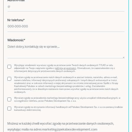
Nr telefonu*
Wiadomość*
Wysyłając wiadomość wyrażasz zgodę na przetwarzanie Twoich danych osobowych TYLKO w celu
odpowiedzi na Twoje zapytanie zgodne z
polityką prywatności
. Oświadczam, że zapoznałam/em się z
informacjami dotyczącymi przetwarzania danych osobowych.
Wyrażam zgodę na przetwarzanie moich danych osobowych w postaci imienia, nazwiska, adresu e-mail,
numeru telefonu, informacji dotyczących preferencji zakupowych i innych danych wskazanych w treści
wiadomości oraz w zakresie informacji o mojej aktywności na stronie internetowej przez Spółki z Grupy
Kapitałowej Pekabex w celach marketingu bezpośredniego produktów i usług. Zostałam/em
poinformowana/y, że w dowolnym momencie mam prawo wycofać zgodę na przetwarzanie moich danych
osobowych.
Wyrażam zgodę na prowadzenie marketingu bezpośredniego przy użyciu urządzeń telekomunikacyjnych, w
szczególności telefonu, przez Pekabex Development Sp. z o.o.
Wyrażam zgodę na otrzymanie informacji handlowych od Pekabex Development Sp. z o.o za pomocą środków
komunikacji elektronicznej.
Możesz w każdej chwili wycofać zgodę na przetwarzanie danych osobowych,
wysyłając maila na adres marketing@pekabexdevelopment.com