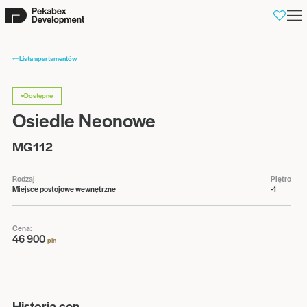
0
Lista apartamentów
Dostępne
Osiedle Neonowe
MG112
Rodzaj
Piętro
Miejsce postojowe wewnętrzne
-1
Cena:
46 900
pln
Historia cen