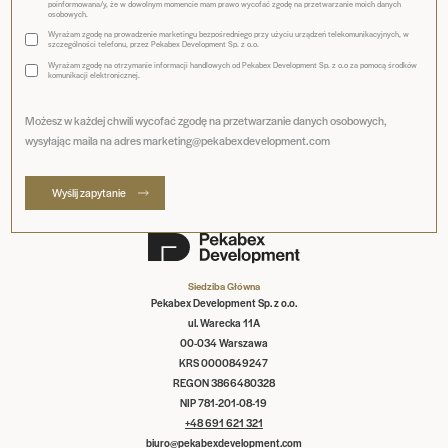
poinformowana/y, że w dowolnym momencie mam prawo wycofać zgodę na przetwarzanie moich danych
osobowych.
Wyrażam zgodę na prowadzenie marketingu bezpośredniego przy użyciu urządzeń telekomunikacyjnych, w
szczególności telefonu, przez Pekabex Development Sp. z o.o.
Wyrażam zgodę na otrzymanie informacji handlowych od Pekabex Development Sp. z o.o za pomocą środków
komunikacji elektronicznej.
Możesz w każdej chwili wycofać zgodę na przetwarzanie danych osobowych,
wysyłając maila na adres marketing@pekabexdevelopment.com
Wyślij zapytanie
Siedziba Główna
Pekabex Development Sp. z o.o.
ul. Warecka 11A
00-034 Warszawa
KRS 0000849247
REGON 3866480328
NIP 781-201-08-19
+48 691 621 321
biuro@pekabexdevelopment.com