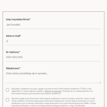
Imię i nazwisko/firma*
Adres e-mail*
Nr telefonu*
Wiadomość*
Wysyłając wiadomość wyrażasz zgodę na przetwarzanie Twoich danych osobowych TYLKO w celu
odpowiedzi na Twoje zapytanie zgodne z
polityką prywatności
. Oświadczam, że zapoznałam/em się z
informacjami dotyczącymi przetwarzania danych osobowych.
Wyrażam zgodę na przetwarzanie moich danych osobowych w postaci imienia, nazwiska, adresu e-mail,
numeru telefonu, informacji dotyczących preferencji zakupowych i innych danych wskazanych w treści
wiadomości oraz w zakresie informacji o mojej aktywności na stronie internetowej przez Spółki z Grupy
Kapitałowej Pekabex w celach marketingu bezpośredniego produktów i usług. Zostałam/em