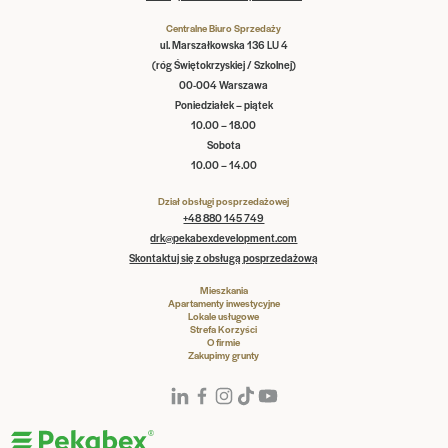
Centralne Biuro Sprzedaży
ul. Marszałkowska 136 LU 4
(róg Świętokrzyskiej / Szkolnej)
00-004 Warszawa
Poniedziałek – piątek
10.00 – 18.00
Sobota
10.00 – 14.00
Dział obsługi posprzedażowej
+48 880 145 749
drk@pekabexdevelopment.com
Skontaktuj się z obsługą posprzedażową
Mieszkania
Apartamenty inwestycyjne
Lokale usługowe
Strefa Korzyści
O firmie
Zakupimy grunty