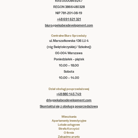
KRS 0000849247
REGON 3866480328
NIP 781-201-08-19
+48 691 621 321
biuro@pekabexdevelopment.com
Centralne Biuro Sprzedaży
ul. Marszałkowska 136 LU 4
(róg Świętokrzyskiej / Szkolnej)
00-004 Warszawa
Poniedziałek – piątek
10.00 – 18.00
Sobota
10.00 – 14.00
Dział obsługi posprzedażowej
+48 880 145 749
drk@pekabexdevelopment.com
Skontaktuj się z obsługą posprzedażową
Mieszkania
Apartamenty inwestycyjne
Lokale usługowe
Strefa Korzyści
O firmie
Zakupimy grunty