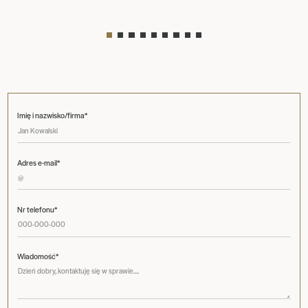
Imię i nazwisko/firma*
Adres e-mail*
Nr telefonu*
Wiadomość*