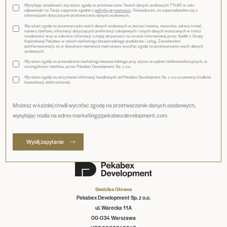
Wysyłając wiadomość wyrażasz zgodę na przetwarzanie Twoich danych osobowych TYLKO w celu
odpowiedzi na Twoje zapytanie zgodne z
polityką prywatności
. Oświadczam, że zapoznałam/em się z
informacjami dotyczącymi przetwarzania danych osobowych.
Wyrażam zgodę na przetwarzanie moich danych osobowych w postaci imienia, nazwiska, adresu e-mail,
numeru telefonu, informacji dotyczących preferencji zakupowych i innych danych wskazanych w treści
wiadomości oraz w zakresie informacji o mojej aktywności na stronie internetowej przez Spółki z Grupy
Kapitałowej Pekabex w celach marketingu bezpośredniego produktów i usług. Zostałam/em
poinformowana/y, że w dowolnym momencie mam prawo wycofać zgodę na przetwarzanie moich danych
osobowych.
Wyrażam zgodę na prowadzenie marketingu bezpośredniego przy użyciu urządzeń telekomunikacyjnych, w
szczególności telefonu, przez Pekabex Development Sp. z o.o.
Wyrażam zgodę na otrzymanie informacji handlowych od Pekabex Development Sp. z o.o za pomocą środków
komunikacji elektronicznej.
Możesz w każdej chwili wycofać zgodę na przetwarzanie danych osobowych,
wysyłając maila na adres marketing@pekabexdevelopment.com
Wyślij zapytanie
Siedziba Główna
Pekabex Development Sp. z o.o.
ul. Warecka 11A
00-034 Warszawa