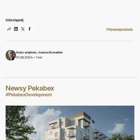
Udostępnij
##poznajsasiada
Autor artykułu: Joanna Kowalska
•
31-08-2024
< 1
min
Newsy Pekabex
#PekabexDevelopment