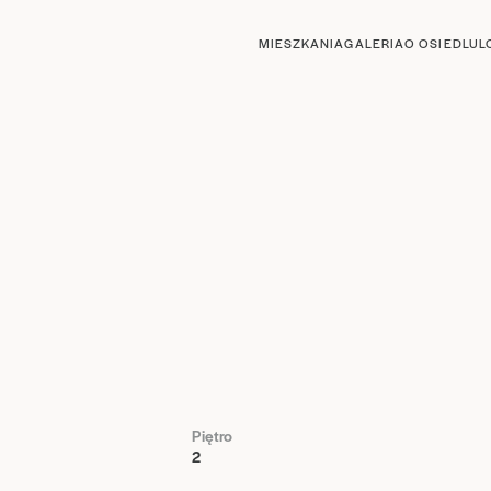
MIESZKANIA
GALERIA
O OSIEDLU
L
Piętro
2