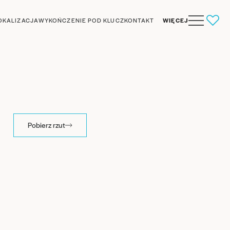
OKALIZACJA
WYKOŃCZENIE POD KLUCZ
KONTAKT
WIĘCEJ
0
Pobierz rzut