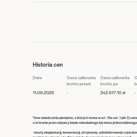
Historia cen
Data
Cena całkowita
Cena całkowita
C
brutto przed
brutto po
b
11.09.2025
-
242 617.10 zł
-
"Inne świadczenia pieniężne, o których mowa w art. 19a ust. 1 pkt 3) ust
o ochronie praw nabywcy lokalu mieszkalnego lub domu jednorodzinne
- koszty eksploatacji, konserwacji, utrzymania, administrowania częściam