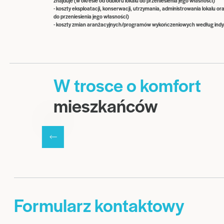
znajduje (w okresie od odbioru lokalu do przeniesienia jego własności)
- koszty eksploatacji, konserwacji, utrzymania, administrowania lokalu o
do przeniesienia jego własności)
- koszty zmian aranżacyjnych/programów wykończeniowych według indy
W trosce o komfort
mieszkańców
Formularz kontaktowy