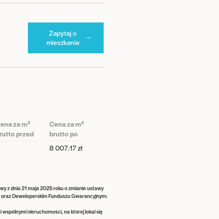
Zapytaj o
mieszkanie
ena za m²
Cena za m²
rutto przed
brutto po
8 007.17 zł
awy z dnia 21 maja 2025 roku o zmianie ustawy
go oraz Deweloperskim Funduszu Gwarancyjnym:
i wspólnymi nieruchomości, na której lokal się