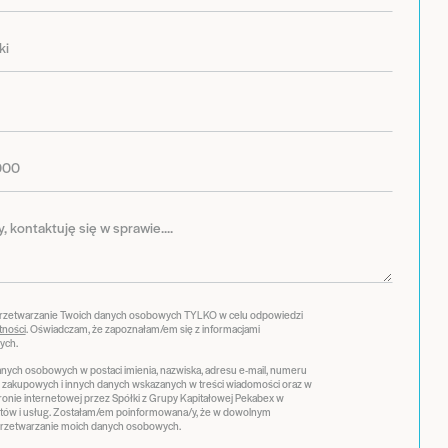
przetwarzanie Twoich danych osobowych TYLKO w celu odpowiedzi
tności
. Oświadczam, że zapoznałam/em się z informacjami
ych.
ych osobowych w postaci imienia, nazwiska, adresu e-mail, numeru
ji zakupowych i innych danych wskazanych w treści wiadomości oraz w
stronie internetowej przez Spółki z Grupy Kapitałowej Pekabex w
tów i usług. Zostałam/em poinformowana/y, że w dowolnym
zetwarzanie moich danych osobowych.