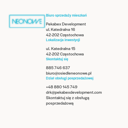
Biuro sprzedaży mieszkań
Pekabex Development
ul. Katedralna 16
42-202 Częstochowa
Lokalizacja inwestycji
ul. Katedralna 15
42-202 Częstochowa
Skontaktuj się
885 746 637
biuro@osiedleneonowe.pl
Dział obsługi posprzedażowej
+48 880 145 749
drk@pekabexdevelopment.com
Skontaktuj się z obsługą
posprzedażową