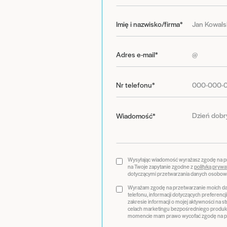
Imię i nazwisko/firma*
Adres e-mail*
Nr telefonu*
Wiadomość*
Wysyłając wiadomość wyrażasz zgodę na 
na Twoje zapytanie zgodne z
polityką prywa
dotyczącymi przetwarzania danych osobow
Wyrażam zgodę na przetwarzanie moich dan
telefonu, informacji dotyczących preferenc
zakresie informacji o mojej aktywności na 
celach marketingu bezpośredniego produk
momencie mam prawo wycofać zgodę na pr