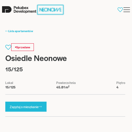
0
Lista apartamentów
Sprzedane
Osiedle Neonowe
15/125
Lokal
Powierzchnia
Piętro
2
15/125
45.81 m
4
Zapytaj o mieszkanie