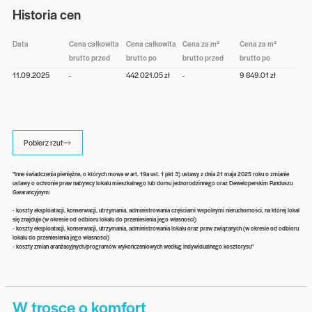
Historia cen
Data
Cena całkowita
Cena całkowita
Cena za m²
Cena za m²
brutto przed
brutto po
brutto przed
brutto po
11.09.2025
-
442 021.05 zł
-
9 649.01 zł
Pobierz rzut
"Inne świadczenia pieniężne, o których mowa w art. 19a ust. 1 pkt 3) ustawy z dnia 21 maja 2025 roku o zmianie
ustawy o ochronie praw nabywcy lokalu mieszkalnego lub domu jednorodzinnego oraz Deweloperskim Funduszu
Gwarancyjnym:
- koszty eksploatacji, konserwacji, utrzymania, administrowania częściami wspólnymi nieruchomości, na której lokal
się znajduje (w okresie od odbioru lokalu do przeniesienia jego własności)
- koszty eksploatacji, konserwacji, utrzymania, administrowania lokalu oraz praw związanych (w okresie od odbioru
lokalu do przeniesienia jego własności)
- koszty zmian aranżacyjnych/programów wykończeniowych według indywidualnego kosztorysu"
W trosce o komfort