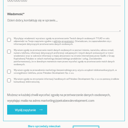
Wiadomość*
Wysyłając wiadomość wyrażasz zgodę na przetwarzanie Twoich danych osobowych TYLKO w celu
odpowiedzi na Twoje zapytanie zgodne z
polityką prywatności
. Oświadczam, że zapoznałam/em się z
informacjami dotyczącymi przetwarzania danych osobowych.
Wyrażam zgodę na przetwarzanie moich danych osobowych w postaci imienia, nazwiska, adresu e-mail,
numeru telefonu, informacji dotyczących preferencji zakupowych i innych danych wskazanych w treści
wiadomości oraz w zakresie informacji o mojej aktywności na stronie internetowej przez Spółki z Grupy
Kapitałowej Pekabex w celach marketingu bezpośredniego produktów i usług. Zostałam/em
poinformowana/y, że w dowolnym momencie mam prawo wycofać zgodę na przetwarzanie moich danych
osobowych.
Wyrażam zgodę na prowadzenie marketingu bezpośredniego przy użyciu urządzeń telekomunikacyjnych, w
szczególności telefonu, przez Pekabex Development Sp. z o.o.
Wyrażam zgodę na otrzymanie informacji handlowych od Pekabex Development Sp. z o.o za pomocą środków
komunikacji elektronicznej.
Możesz w każdej chwili wycofać zgodę na przetwarzanie danych osobowych,
wysyłając maila na adres marketing@pekabexdevelopment.com
Wyślij zapytanie
Biuro sprzedaży mieszkań