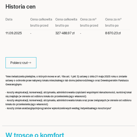
Historia cen
Data
Cena całkowita
Cena całkowita
Cena za m²
Cena za m²
brutto przed
brutto po
brutto przed
brutto po
11.09.2025
-
327 488.97 zł
-
8 870.23 zł
Pobierz rzut
"Inne świadczenia pieniężne, o których mowa w art. 19a ust. 1 pkt 3) ustawy z dnia 21 maja 2025 roku o zmianie
ustawy o ochronie praw nabywcy lokalu mieszkalnego lub domu jednorodzinnego oraz Deweloperskim Funduszu
Gwarancyjnym:
- koszty eksploatacji, konserwacji, utrzymania, administrowania częściami wspólnymi nieruchomości, na której lokal
się znajduje (w okresie od odbioru lokalu do przeniesienia jego własności)
- koszty eksploatacji, konserwacji, utrzymania, administrowania lokalu oraz praw związanych (w okresie od odbioru
lokalu do przeniesienia jego własności)
- koszty zmian aranżacyjnych/programów wykończeniowych według indywidualnego kosztorysu"
W trosce o komfort