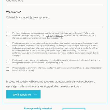
Wiadomość*
Wysyłając wiadomość wyrażasz zgodę na przetwarzanie Twoich danych osobowych TYLKO w celu
odpowiedzi na Twoje zapytanie zgodne z
polityką prywatności
. Oświadczam, że zapoznałam/em się z
informacjami dotyczącymi przetwarzania danych osobowych.
Wyrażam zgodę na przetwarzanie moich danych osobowych w postaci imienia, nazwiska, adresu e-mail,
numeru telefonu, informacji dotyczących preferencji zakupowych i innych danych wskazanych w treści
wiadomości oraz w zakresie informacji o mojej aktywności na stronie internetowej przez Spółki z Grupy
Kapitałowej Pekabex w celach marketingu bezpośredniego produktów i usług. Zostałam/em
poinformowana/y, że w dowolnym momencie mam prawo wycofać zgodę na przetwarzanie moich danych
osobowych.
Wyrażam zgodę na prowadzenie marketingu bezpośredniego przy użyciu urządzeń telekomunikacyjnych, w
szczególności telefonu, przez Pekabex Development Sp. z o.o.
Wyrażam zgodę na otrzymanie informacji handlowych od Pekabex Development Sp. z o.o za pomocą środków
komunikacji elektronicznej.
Możesz w każdej chwili wycofać zgodę na przetwarzanie danych osobowych,
wysyłając maila na adres marketing@pekabexdevelopment.com
Wyślij zapytanie
Biuro sprzedaży mieszkań