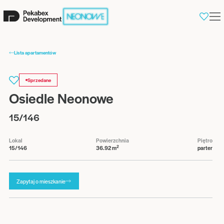
0
Lista apartamentów
Sprzedane
Osiedle Neonowe
15/146
Lokal
Powierzchnia
Piętro
2
15/146
36.92 m
parter
Zapytaj o mieszkanie