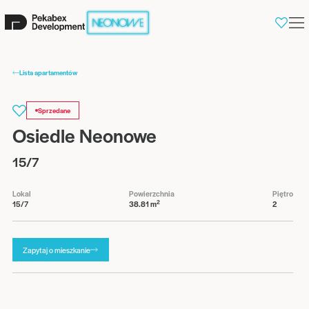
0
Lista apartamentów
Sprzedane
Osiedle Neonowe
15/7
Lokal
Powierzchnia
Piętro
2
15/7
38.81 m
2
Zapytaj o mieszkanie