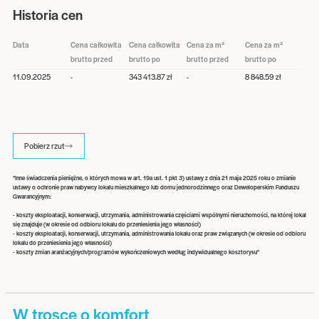
Historia cen
Data
Cena całkowita
Cena całkowita
Cena za m²
Cena za m²
brutto przed
brutto po
brutto przed
brutto po
11.09.2025
-
343 413.87 zł
-
8 848.59 zł
Pobierz rzut
"Inne świadczenia pieniężne, o których mowa w art. 19a ust. 1 pkt 3) ustawy z dnia 21 maja 2025 roku o zmianie
ustawy o ochronie praw nabywcy lokalu mieszkalnego lub domu jednorodzinnego oraz Deweloperskim Funduszu
Gwarancyjnym:
- koszty eksploatacji, konserwacji, utrzymania, administrowania częściami wspólnymi nieruchomości, na której lokal
się znajduje (w okresie od odbioru lokalu do przeniesienia jego własności)
- koszty eksploatacji, konserwacji, utrzymania, administrowania lokalu oraz praw związanych (w okresie od odbioru
lokalu do przeniesienia jego własności)
- koszty zmian aranżacyjnych/programów wykończeniowych według indywidualnego kosztorysu"
W trosce o komfort