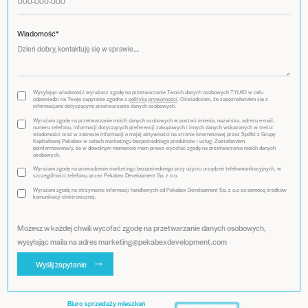
Wiadomość*
Wysyłając wiadomość wyrażasz zgodę na przetwarzanie Twoich danych osobowych TYLKO w celu
odpowiedzi na Twoje zapytanie zgodne z
polityką prywatności
. Oświadczam, że zapoznałam/em się z
informacjami dotyczącymi przetwarzania danych osobowych.
Wyrażam zgodę na przetwarzanie moich danych osobowych w postaci imienia, nazwiska, adresu e-mail,
numeru telefonu, informacji dotyczących preferencji zakupowych i innych danych wskazanych w treści
wiadomości oraz w zakresie informacji o mojej aktywności na stronie internetowej przez Spółki z Grupy
Kapitałowej Pekabex w celach marketingu bezpośredniego produktów i usług. Zostałam/em
poinformowana/y, że w dowolnym momencie mam prawo wycofać zgodę na przetwarzanie moich danych
osobowych.
Wyrażam zgodę na prowadzenie marketingu bezpośredniego przy użyciu urządzeń telekomunikacyjnych, w
szczególności telefonu, przez Pekabex Development Sp. z o.o.
Wyrażam zgodę na otrzymanie informacji handlowych od Pekabex Development Sp. z o.o za pomocą środków
komunikacji elektronicznej.
Możesz w każdej chwili wycofać zgodę na przetwarzanie danych osobowych,
wysyłając maila na adres marketing@pekabexdevelopment.com
Wyślij zapytanie
Biuro sprzedaży mieszkań