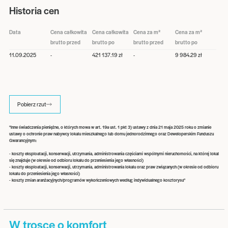
Historia cen
Data
Cena całkowita
Cena całkowita
Cena za m²
Cena za m²
brutto przed
brutto po
brutto przed
brutto po
11.09.2025
-
421 137.19 zł
-
9 984.29 zł
Pobierz rzut
"Inne świadczenia pieniężne, o których mowa w art. 19a ust. 1 pkt 3) ustawy z dnia 21 maja 2025 roku o zmianie
ustawy o ochronie praw nabywcy lokalu mieszkalnego lub domu jednorodzinnego oraz Deweloperskim Funduszu
Gwarancyjnym:
- koszty eksploatacji, konserwacji, utrzymania, administrowania częściami wspólnymi nieruchomości, na której lokal
się znajduje (w okresie od odbioru lokalu do przeniesienia jego własności)
- koszty eksploatacji, konserwacji, utrzymania, administrowania lokalu oraz praw związanych (w okresie od odbioru
lokalu do przeniesienia jego własności)
- koszty zmian aranżacyjnych/programów wykończeniowych według indywidualnego kosztorysu"
W trosce o komfort