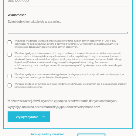
Wiadomość*
Wysyłając wiadomość wyrażasz zgodę na przetwarzanie Twoich danych osobowych TYLKO w celu
odpowiedzi na Twoje zapytanie zgodne z
polityką prywatności
. Oświadczam, że zapoznałam/em się z
informacjami dotyczącymi przetwarzania danych osobowych.
Wyrażam zgodę na przetwarzanie moich danych osobowych w postaci imienia, nazwiska, adresu e-mail,
numeru telefonu, informacji dotyczących preferencji zakupowych i innych danych wskazanych w treści
wiadomości oraz w zakresie informacji o mojej aktywności na stronie internetowej przez Spółki z Grupy
Kapitałowej Pekabex w celach marketingu bezpośredniego produktów i usług. Zostałam/em
poinformowana/y, że w dowolnym momencie mam prawo wycofać zgodę na przetwarzanie moich danych
osobowych.
Wyrażam zgodę na prowadzenie marketingu bezpośredniego przy użyciu urządzeń telekomunikacyjnych, w
szczególności telefonu, przez Pekabex Development Sp. z o.o.
Wyrażam zgodę na otrzymanie informacji handlowych od Pekabex Development Sp. z o.o za pomocą środków
komunikacji elektronicznej.
Możesz w każdej chwili wycofać zgodę na przetwarzanie danych osobowych,
wysyłając maila na adres marketing@pekabexdevelopment.com
Wyślij zapytanie
Biuro sprzedaży mieszkań