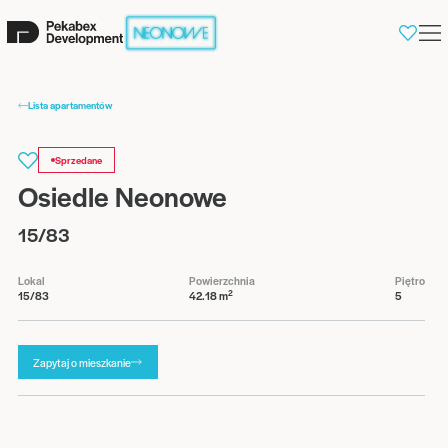
0
Lista apartamentów
Sprzedane
Osiedle Neonowe
15/83
Lokal
Powierzchnia
Piętro
2
15/83
42.18 m
5
Zapytaj o mieszkanie