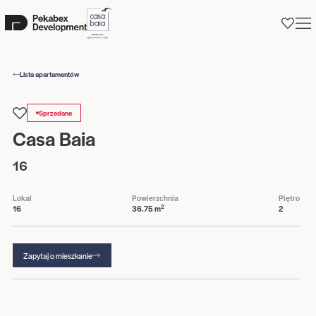
0
Lista apartamentów
Sprzedane
Casa Baia
16
Lokal
Powierzchnia
Piętro
2
16
36.75 m
2
Zapytaj o mieszkanie