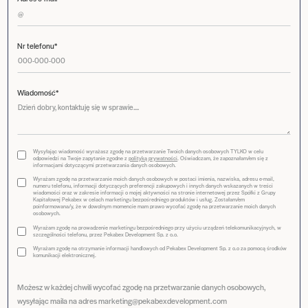
Nr telefonu*
Wiadomość*
Wysyłając wiadomość wyrażasz zgodę na przetwarzanie Twoich danych osobowych TYLKO w celu
odpowiedzi na Twoje zapytanie zgodne z
polityką prywatności
. Oświadczam, że zapoznałam/em się z
informacjami dotyczącymi przetwarzania danych osobowych.
Wyrażam zgodę na przetwarzanie moich danych osobowych w postaci imienia, nazwiska, adresu e-mail,
numeru telefonu, informacji dotyczących preferencji zakupowych i innych danych wskazanych w treści
wiadomości oraz w zakresie informacji o mojej aktywności na stronie internetowej przez Spółki z Grupy
Kapitałowej Pekabex w celach marketingu bezpośredniego produktów i usług. Zostałam/em
poinformowana/y, że w dowolnym momencie mam prawo wycofać zgodę na przetwarzanie moich danych
osobowych.
Wyrażam zgodę na prowadzenie marketingu bezpośredniego przy użyciu urządzeń telekomunikacyjnych, w
szczególności telefonu, przez Pekabex Development Sp. z o.o.
Wyrażam zgodę na otrzymanie informacji handlowych od Pekabex Development Sp. z o.o za pomocą środków
komunikacji elektronicznej.
Możesz w każdej chwili wycofać zgodę na przetwarzanie danych osobowych,
wysyłając maila na adres marketing@pekabexdevelopment.com