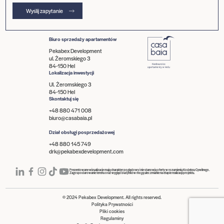
Wyślij zapytanie
Biuro sprzedaży apartamentów
Pekabex Development
ul. Żeromskiego 3
84-150 Hel
Lokalizacja inwestycji
Ul. Żeromskiego 3
84-150 Hel
Skontaktuj się
+48 880 471 008
biuro@casabaia.pl
Dział obsługi posprzedażowej
+48 880 145 749
drk@pekabexdevelopment.com
Prezentowane wizualizacje mają charakter poglądowy i nie stanowią oferty w rozumieniu Kodeksu Cywilnego.
Zagospodarowanie terenu oraz wygląd budynków mogą ulec zmianie na etapie realizacji projektu.
© 2024 Pekabex Development. All rights reserved.
Polityka Prywatności
Pliki cookies
Regulaminy