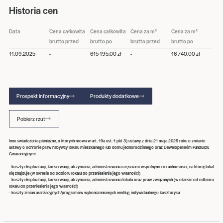
Historia cen
Data
Cena całkowita
Cena całkowita
Cena za m²
Cena za m²
brutto przed
brutto po
brutto przed
brutto po
11.09.2025
-
615 195.00 zł
-
16 740.00 zł
Prospekt informacyjny
Produkty dodatkowe
Pobierz rzut
Inne świadczenia pieniężne, o których mowa w art. 19a ust. 1 pkt 3) ustawy z dnia 21 maja 2025 roku o zmianie
ustawy o ochronie praw nabywcy lokalu mieszkalnego lub domu jednorodzinnego oraz Deweloperskim Funduszu
Gwarancyjnym:
- koszty eksploatacji, konserwacji, utrzymania, administrowania częściami wspólnymi nieruchomości, na której lokal
się znajduje (w okresie od odbioru lokalu do przeniesienia jego własności)
- koszty eksploatacji, konserwacji, utrzymania, administrowania lokalu oraz praw związanych (w okresie od odbioru
lokalu do przeniesienia jego własności)
- koszty zmian aranżacyjnych/programów wykończeniowych według indywidualnego kosztorysu