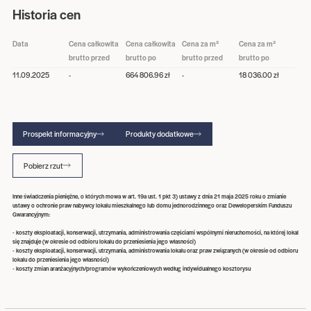
Historia cen
Data
Cena całkowita
Cena całkowita
Cena za m²
Cena za m²
brutto przed
brutto po
brutto przed
brutto po
11.09.2025
-
664 806.96 zł
-
18 036.00 zł
Prospekt informacyjny
Produkty dodatkowe
Pobierz rzut
Inne świadczenia pieniężne, o których mowa w art. 19a ust. 1 pkt 3) ustawy z dnia 21 maja 2025 roku o zmianie
ustawy o ochronie praw nabywcy lokalu mieszkalnego lub domu jednorodzinnego oraz Deweloperskim Funduszu
Gwarancyjnym:
- koszty eksploatacji, konserwacji, utrzymania, administrowania częściami wspólnymi nieruchomości, na której lokal
się znajduje (w okresie od odbioru lokalu do przeniesienia jego własności)
- koszty eksploatacji, konserwacji, utrzymania, administrowania lokalu oraz praw związanych (w okresie od odbioru
lokalu do przeniesienia jego własności)
- koszty zmian aranżacyjnych/programów wykończeniowych według indywidualnego kosztorysu