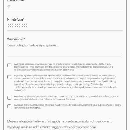
Nr telefonu*
Wiadomość*
Wysyłając wiadomość wyrażasz zgodę na przetwarzanie Twoich danych osobowych TYLKO w celu
odpowiedzi na Twoje zapytanie zgodne z
polityką prywatności
. Oświadczam, że zapoznałam/em się z
informacjami dotyczącymi przetwarzania danych osobowych.
Wyrażam zgodę na przetwarzanie moich danych osobowych w postaci imienia, nazwiska, adresu e-mail,
numeru telefonu, informacji dotyczących preferencji zakupowych i innych danych wskazanych w treści
wiadomości oraz w zakresie informacji o mojej aktywności na stronie internetowej przez Spółki z Grupy
Kapitałowej Pekabex w celach marketingu bezpośredniego produktów i usług. Zostałam/em
poinformowana/y, że w dowolnym momencie mam prawo wycofać zgodę na przetwarzanie moich danych
osobowych.
Wyrażam zgodę na prowadzenie marketingu bezpośredniego przy użyciu urządzeń telekomunikacyjnych, w
szczególności telefonu, przez Pekabex Development Sp. z o.o.
Wyrażam zgodę na otrzymanie informacji handlowych od Pekabex Development Sp. z o.o za pomocą środków
komunikacji elektronicznej.
Możesz w każdej chwili wycofać zgodę na przetwarzanie danych osobowych,
wysyłając maila na adres marketing@pekabexdevelopment.com