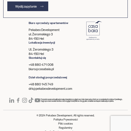
Wyślij zapytanie
Biuro sprzedaży apartamentów
Pekabex Development
ul. Żeromskiego 3
84-150 Hel
Lokalizacja inwestycji
Ul. Żeromskiego 3
84-150 Hel
Skontaktuj się
+48 880 471 008
biuro@casabaia.pl
Dział obsługi posprzedażowej
+48 880 145 749
drk@pekabexdevelopment.com
Prezentowane wizualizacje mają charakter poglądowy i nie stanowią oferty w rozumieniu Kodeksu Cywilnego.
Zagospodarowanie terenu oraz wygląd budynków mogą ulec zmianie na etapie realizacji projektu.
© 2024 Pekabex Development. All rights reserved.
Polityka Prywatności
Pliki cookies
Regulaminy