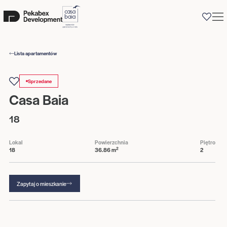
0
Lista apartamentów
Sprzedane
Casa Baia
18
Lokal
Powierzchnia
Piętro
2
18
36.86 m
2
Zapytaj o mieszkanie