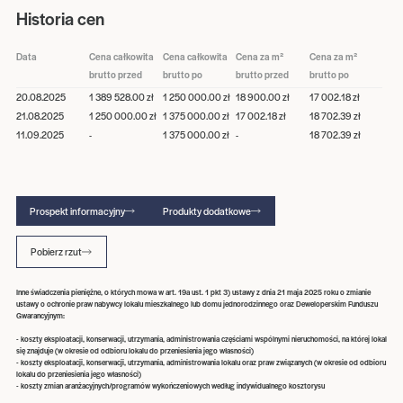
Historia cen
Data
Cena całkowita
Cena całkowita
Cena za m²
Cena za m²
brutto przed
brutto po
brutto przed
brutto po
20.08.2025
1 389 528.00 zł
1 250 000.00 zł
18 900.00 zł
17 002.18 zł
21.08.2025
1 250 000.00 zł
1 375 000.00 zł
17 002.18 zł
18 702.39 zł
11.09.2025
-
1 375 000.00 zł
-
18 702.39 zł
Prospekt informacyjny
Produkty dodatkowe
Pobierz rzut
Inne świadczenia pieniężne, o których mowa w art. 19a ust. 1 pkt 3) ustawy z dnia 21 maja 2025 roku o zmianie
ustawy o ochronie praw nabywcy lokalu mieszkalnego lub domu jednorodzinnego oraz Deweloperskim Funduszu
Gwarancyjnym:
- koszty eksploatacji, konserwacji, utrzymania, administrowania częściami wspólnymi nieruchomości, na której lokal
się znajduje (w okresie od odbioru lokalu do przeniesienia jego własności)
- koszty eksploatacji, konserwacji, utrzymania, administrowania lokalu oraz praw związanych (w okresie od odbioru
lokalu do przeniesienia jego własności)
- koszty zmian aranżacyjnych/programów wykończeniowych według indywidualnego kosztorysu