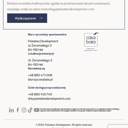
Możesz w każdej chwili wycofać zgodę na przetwarzanie danych osobowych,
wysyłając maila na adres marketing@pekabexdevelopment.com
Wyślij zapytanie
Biuro sprzedaży apartamentów
Pekabex Development
ul. Żeromskiego 3
84-150 Hel
Lokalizacja inwestycji
Ul. Żeromskiego 3
84-150 Hel
Skontaktuj się
+48 880 471 008
biuro@casabaia.pl
Dział obsługi posprzedażowej
+48 880 145 749
drk@pekabexdevelopment.com
Prezentowane wizualizacje mają charakter poglądowy i nie stanowią oferty w rozumieniu Kodeksu Cywilnego.
Zagospodarowanie terenu oraz wygląd budynków mogą ulec zmianie na etapie realizacji projektu.
© 2024 Pekabex Development. All rights reserved.