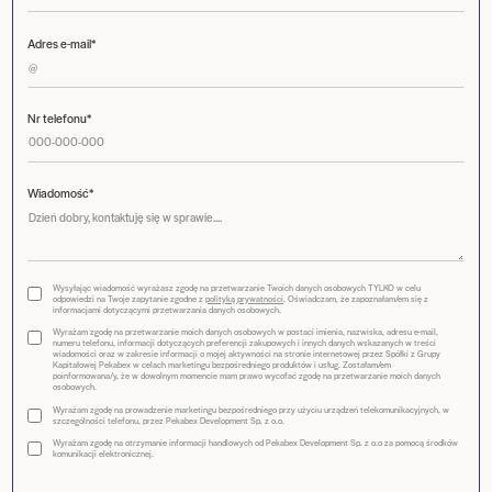
Adres e-mail*
Nr telefonu*
Wiadomość*
Wysyłając wiadomość wyrażasz zgodę na przetwarzanie Twoich danych osobowych TYLKO w celu
odpowiedzi na Twoje zapytanie zgodne z
polityką prywatności
. Oświadczam, że zapoznałam/em się z
informacjami dotyczącymi przetwarzania danych osobowych.
Wyrażam zgodę na przetwarzanie moich danych osobowych w postaci imienia, nazwiska, adresu e-mail,
numeru telefonu, informacji dotyczących preferencji zakupowych i innych danych wskazanych w treści
wiadomości oraz w zakresie informacji o mojej aktywności na stronie internetowej przez Spółki z Grupy
Kapitałowej Pekabex w celach marketingu bezpośredniego produktów i usług. Zostałam/em
poinformowana/y, że w dowolnym momencie mam prawo wycofać zgodę na przetwarzanie moich danych
osobowych.
Wyrażam zgodę na prowadzenie marketingu bezpośredniego przy użyciu urządzeń telekomunikacyjnych, w
szczególności telefonu, przez Pekabex Development Sp. z o.o.
Wyrażam zgodę na otrzymanie informacji handlowych od Pekabex Development Sp. z o.o za pomocą środków
komunikacji elektronicznej.