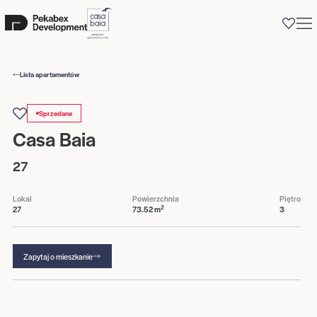
0
Lista apartamentów
Sprzedane
Casa Baia
27
Lokal
Powierzchnia
Piętro
2
27
73.52 m
3
Zapytaj o mieszkanie