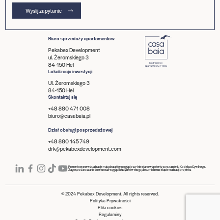
Wyślij zapytanie
Biuro sprzedaży apartamentów
Pekabex Development
ul. Żeromskiego 3
84-150 Hel
Lokalizacja inwestycji
Ul. Żeromskiego 3
84-150 Hel
Skontaktuj się
+48 880 471 008
biuro@casabaia.pl
Dział obsługi posprzedażowej
+48 880 145 749
drk@pekabexdevelopment.com
Prezentowane wizualizacje mają charakter poglądowy i nie stanowią oferty w rozumieniu Kodeksu Cywilnego.
Zagospodarowanie terenu oraz wygląd budynków mogą ulec zmianie na etapie realizacji projektu.
© 2024 Pekabex Development. All rights reserved.
Polityka Prywatności
Pliki cookies
Regulaminy