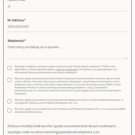
Nr telefonu*
Wiadomość*
Wysyłając wiadomość wyrażasz zgodę na przetwarzanie Twoich danych osobowych TYLKO w celu
odpowiedzi na Twoje zapytanie zgodne z
polityką prywatności
. Oświadczam, że zapoznałam/em się z
informacjami dotyczącymi przetwarzania danych osobowych.
Wyrażam zgodę na przetwarzanie moich danych osobowych w postaci imienia, nazwiska, adresu e-mail,
numeru telefonu, informacji dotyczących preferencji zakupowych i innych danych wskazanych w treści
wiadomości oraz w zakresie informacji o mojej aktywności na stronie internetowej przez Spółki z Grupy
Kapitałowej Pekabex w celach marketingu bezpośredniego produktów i usług. Zostałam/em
poinformowana/y, że w dowolnym momencie mam prawo wycofać zgodę na przetwarzanie moich danych
osobowych.
Wyrażam zgodę na prowadzenie marketingu bezpośredniego przy użyciu urządzeń telekomunikacyjnych, w
szczególności telefonu, przez Pekabex Development Sp. z o.o.
Wyrażam zgodę na otrzymanie informacji handlowych od Pekabex Development Sp. z o.o za pomocą środków
komunikacji elektronicznej.
Możesz w każdej chwili wycofać zgodę na przetwarzanie danych osobowych,
wysyłając maila na adres marketing@pekabexdevelopment.com