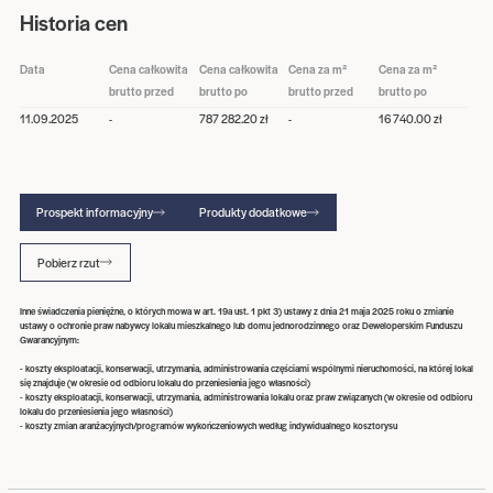
Historia cen
Data
Cena całkowita
Cena całkowita
Cena za m²
Cena za m²
brutto przed
brutto po
brutto przed
brutto po
11.09.2025
-
787 282.20 zł
-
16 740.00 zł
Prospekt informacyjny
Produkty dodatkowe
Pobierz rzut
Inne świadczenia pieniężne, o których mowa w art. 19a ust. 1 pkt 3) ustawy z dnia 21 maja 2025 roku o zmianie
ustawy o ochronie praw nabywcy lokalu mieszkalnego lub domu jednorodzinnego oraz Deweloperskim Funduszu
Gwarancyjnym:
- koszty eksploatacji, konserwacji, utrzymania, administrowania częściami wspólnymi nieruchomości, na której lokal
się znajduje (w okresie od odbioru lokalu do przeniesienia jego własności)
- koszty eksploatacji, konserwacji, utrzymania, administrowania lokalu oraz praw związanych (w okresie od odbioru
lokalu do przeniesienia jego własności)
- koszty zmian aranżacyjnych/programów wykończeniowych według indywidualnego kosztorysu