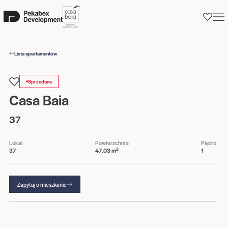
0
Lista apartamentów
Sprzedane
Casa Baia
37
Lokal
Powierzchnia
Piętro
2
37
47.03 m
1
Zapytaj o mieszkanie