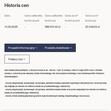
Historia cen
Data
Cena całkowita
Cena całkowita
Cena za m²
Cena za m²
brutto przed
brutto po
brutto przed
brutto po
11.09.2025
-
586 931.40 zł
-
20 246.00 zł
Prospekt informacyjny
Produkty dodatkowe
Pobierz rzut
Inne świadczenia pieniężne, o których mowa w art. 19a ust. 1 pkt 3) ustawy z dnia 21 maja 2025 roku o zmianie
ustawy o ochronie praw nabywcy lokalu mieszkalnego lub domu jednorodzinnego oraz Deweloperskim Funduszu
Gwarancyjnym:
- koszty eksploatacji, konserwacji, utrzymania, administrowania częściami wspólnymi nieruchomości, na której lokal
się znajduje (w okresie od odbioru lokalu do przeniesienia jego własności)
- koszty eksploatacji, konserwacji, utrzymania, administrowania lokalu oraz praw związanych (w okresie od odbioru
lokalu do przeniesienia jego własności)
- koszty zmian aranżacyjnych/programów wykończeniowych według indywidualnego kosztorysu