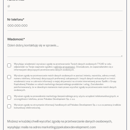
Nr telefonu*
Wiadomość*
Wysyłając wiadomość wyrażasz zgodę na przetwarzanie Twoich danych osobowych TYLKO w celu
odpowiedzi na Twoje zapytanie zgodne z
polityką prywatności
. Oświadczam, że zapoznałam/em się z
informacjami dotyczącymi przetwarzania danych osobowych.
Wyrażam zgodę na przetwarzanie moich danych osobowych w postaci imienia, nazwiska, adresu e-mail,
numeru telefonu, informacji dotyczących preferencji zakupowych i innych danych wskazanych w treści
wiadomości oraz w zakresie informacji o mojej aktywności na stronie internetowej przez Spółki z Grupy
Kapitałowej Pekabex w celach marketingu bezpośredniego produktów i usług. Zostałam/em
poinformowana/y, że w dowolnym momencie mam prawo wycofać zgodę na przetwarzanie moich danych
osobowych.
Wyrażam zgodę na prowadzenie marketingu bezpośredniego przy użyciu urządzeń telekomunikacyjnych, w
szczególności telefonu, przez Pekabex Development Sp. z o.o.
Wyrażam zgodę na otrzymanie informacji handlowych od Pekabex Development Sp. z o.o za pomocą środków
komunikacji elektronicznej.
Możesz w każdej chwili wycofać zgodę na przetwarzanie danych osobowych,
wysyłając maila na adres marketing@pekabexdevelopment.com