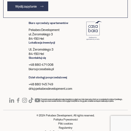
Wyślij zapytanie
Biuro sprzedaży apartamentów
Pekabex Development
ul. Żeromskiego 3
84-150 Hel
Lokalizacja inwestycji
Ul. Żeromskiego 3
84-150 Hel
Skontaktuj się
+48 880 471 008
biuro@casabaia.pl
Dział obsługi posprzedażowej
+48 880 145 749
drk@pekabexdevelopment.com
Prezentowane wizualizacje mają charakter poglądowy i nie stanowią oferty w rozumieniu Kodeksu Cywilnego.
Zagospodarowanie terenu oraz wygląd budynków mogą ulec zmianie na etapie realizacji projektu.
© 2024 Pekabex Development. All rights reserved.
Polityka Prywatności
Pliki cookies
Regulaminy