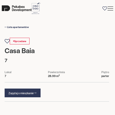
0
Lista apartamentów
Sprzedane
Casa Baia
7
Lokal
Powierzchnia
Piętro
2
7
28.99 m
parter
Zapytaj o mieszkanie