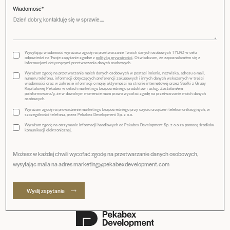
Wiadomość*
Wysyłając wiadomość wyrażasz zgodę na przetwarzanie Twoich danych osobowych TYLKO w celu
odpowiedzi na Twoje zapytanie zgodne z
polityką prywatności
. Oświadczam, że zapoznałam/em się z
informacjami dotyczącymi przetwarzania danych osobowych.
Wyrażam zgodę na przetwarzanie moich danych osobowych w postaci imienia, nazwiska, adresu e-mail,
numeru telefonu, informacji dotyczących preferencji zakupowych i innych danych wskazanych w treści
wiadomości oraz w zakresie informacji o mojej aktywności na stronie internetowej przez Spółki z Grupy
Kapitałowej Pekabex w celach marketingu bezpośredniego produktów i usług. Zostałam/em
poinformowana/y, że w dowolnym momencie mam prawo wycofać zgodę na przetwarzanie moich danych
osobowych.
Wyrażam zgodę na prowadzenie marketingu bezpośredniego przy użyciu urządzeń telekomunikacyjnych, w
szczególności telefonu, przez Pekabex Development Sp. z o.o.
Wyrażam zgodę na otrzymanie informacji handlowych od Pekabex Development Sp. z o.o za pomocą środków
komunikacji elektronicznej.
Możesz w każdej chwili wycofać zgodę na przetwarzanie danych osobowych,
wysyłając maila na adres marketing@pekabexdevelopment.com
Wyślij zapytanie