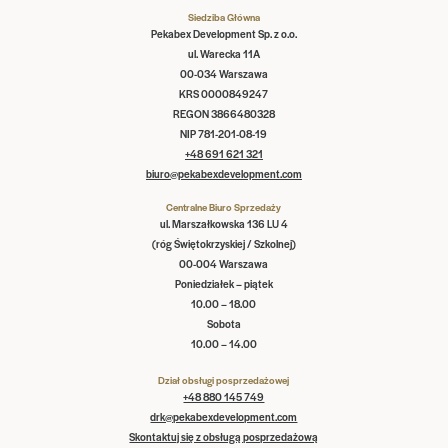
Siedziba Główna
Pekabex Development Sp. z o.o.
ul. Warecka 11A
00-034 Warszawa
KRS 0000849247
REGON 3866480328
NIP 781-201-08-19
+48 691 621 321
biuro@pekabexdevelopment.com
Centralne Biuro Sprzedaży
ul. Marszałkowska 136 LU 4
(róg Świętokrzyskiej / Szkolnej)
00-004 Warszawa
Poniedziałek – piątek
10.00 – 18.00
Sobota
10.00 – 14.00
Dział obsługi posprzedażowej
+48 880 145 749
drk@pekabexdevelopment.com
Skontaktuj się z obsługą posprzedażową