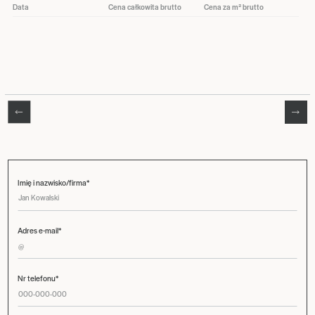
Data
Cena całkowita brutto
Cena za m² brutto
Imię i nazwisko/firma*
Adres e-mail*
Nr telefonu*