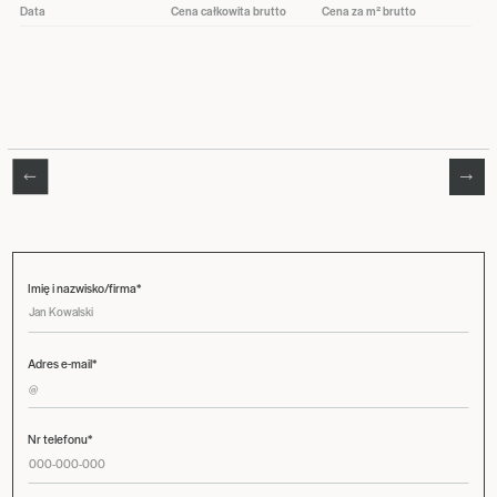
Data
Cena całkowita brutto
Cena za m² brutto
Imię i nazwisko/firma*
Adres e-mail*
Nr telefonu*