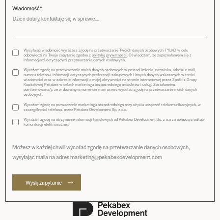
Wiadomość*
Wysyłając wiadomość wyrażasz zgodę na przetwarzanie Twoich danych osobowych TYLKO w celu
odpowiedzi na Twoje zapytanie zgodne z
polityką prywatności
. Oświadczam, że zapoznałam/em się z
informacjami dotyczącymi przetwarzania danych osobowych.
Wyrażam zgodę na przetwarzanie moich danych osobowych w postaci imienia, nazwiska, adresu e-mail,
numeru telefonu, informacji dotyczących preferencji zakupowych i innych danych wskazanych w treści
wiadomości oraz w zakresie informacji o mojej aktywności na stronie internetowej przez Spółki z Grupy
Kapitałowej Pekabex w celach marketingu bezpośredniego produktów i usług. Zostałam/em
poinformowana/y, że w dowolnym momencie mam prawo wycofać zgodę na przetwarzanie moich danych
osobowych.
Wyrażam zgodę na prowadzenie marketingu bezpośredniego przy użyciu urządzeń telekomunikacyjnych, w
szczególności telefonu, przez Pekabex Development Sp. z o.o.
Wyrażam zgodę na otrzymanie informacji handlowych od Pekabex Development Sp. z o.o za pomocą środków
komunikacji elektronicznej.
Możesz w każdej chwili wycofać zgodę na przetwarzanie danych osobowych,
wysyłając maila na adres marketing@pekabexdevelopment.com
Wyślij zapytanie