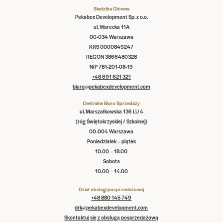
Siedziba Główna
Pekabex Development Sp. z o.o.
ul. Warecka 11A
00-034 Warszawa
KRS 0000849247
REGON 3866480328
NIP 781-201-08-19
+48 691 621 321
biuro@pekabexdevelopment.com
Centralne Biuro Sprzedaży
ul. Marszałkowska 136 LU 4
(róg Świętokrzyskiej / Szkolnej)
00-004 Warszawa
Poniedziałek – piątek
10.00 – 18.00
Sobota
10.00 – 14.00
Dział obsługi posprzedażowej
+48 880 145 749
drk@pekabexdevelopment.com
Skontaktuj się z obsługą posprzedażową