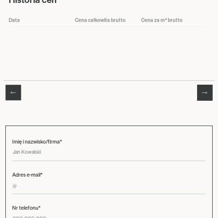
Data
Cena całkowita brutto
Cena za m² brutto
Imię i nazwisko/firma*
Adres e-mail*
Nr telefonu*