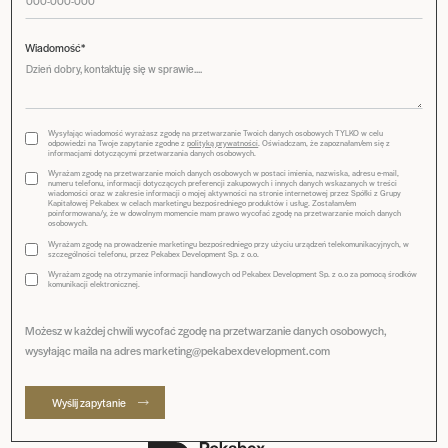
Wiadomość*
Wysyłając wiadomość wyrażasz zgodę na przetwarzanie Twoich danych osobowych TYLKO w celu
odpowiedzi na Twoje zapytanie zgodne z
polityką prywatności
. Oświadczam, że zapoznałam/em się z
informacjami dotyczącymi przetwarzania danych osobowych.
Wyrażam zgodę na przetwarzanie moich danych osobowych w postaci imienia, nazwiska, adresu e-mail,
numeru telefonu, informacji dotyczących preferencji zakupowych i innych danych wskazanych w treści
wiadomości oraz w zakresie informacji o mojej aktywności na stronie internetowej przez Spółki z Grupy
Kapitałowej Pekabex w celach marketingu bezpośredniego produktów i usług. Zostałam/em
poinformowana/y, że w dowolnym momencie mam prawo wycofać zgodę na przetwarzanie moich danych
osobowych.
Wyrażam zgodę na prowadzenie marketingu bezpośredniego przy użyciu urządzeń telekomunikacyjnych, w
szczególności telefonu, przez Pekabex Development Sp. z o.o.
Wyrażam zgodę na otrzymanie informacji handlowych od Pekabex Development Sp. z o.o za pomocą środków
komunikacji elektronicznej.
Możesz w każdej chwili wycofać zgodę na przetwarzanie danych osobowych,
wysyłając maila na adres marketing@pekabexdevelopment.com
Wyślij zapytanie