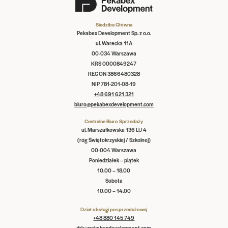
Siedziba Główna
Pekabex Development Sp. z o.o.
ul. Warecka 11A
00-034 Warszawa
KRS 0000849247
REGON 3866480328
NIP 781-201-08-19
+48 691 621 321
biuro@pekabexdevelopment.com
Centralne Biuro Sprzedaży
ul. Marszałkowska 136 LU 4
(róg Świętokrzyskiej / Szkolnej)
00-004 Warszawa
Poniedziałek – piątek
10.00 – 18.00
Sobota
10.00 – 14.00
Dział obsługi posprzedażowej
+48 880 145 749
drk@pekabexdevelopment.com